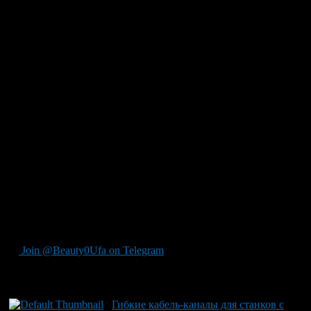
значительно сложнее и дороже.
Практические критерии выбора
Для типовой системы IP видеонаблюдения нужно выбирать
кабель подходящей категории, с медными жилами,
нормальной оболочкой под условия прокладки и запасом по
характеристикам. Для камер с PoE важно учитывать
потребление, длину линии и качество проводников. Для
уличных участков обязательна оболочка, рассчитанная на
внешнюю среду.
Экономия на кабеле обычно не дает реальной выгоды.
Кабельная линия остается в объекте надолго, а камеры и
сетевое оборудование могут меняться. Правильно выбранный
кабель снижает риск сбоев, упрощает обслуживание и
позволяет развивать систему видеонаблюдения без полной
переделки инфраструктуры.
Join @Beauty0Ufa on Telegram
Рекомендуем почитать:
Гибкие кабель-каналы для станков с