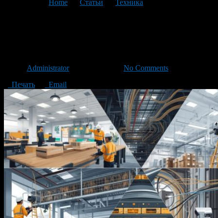
You are here:
Home
>
Статьи
>
Техника
>
Текущая статья
Как выбрать LAN кабель для
IP видеонаблюдения
Автор
Administrator
/ 26.06.2023 /
No Comments
Печать
Email