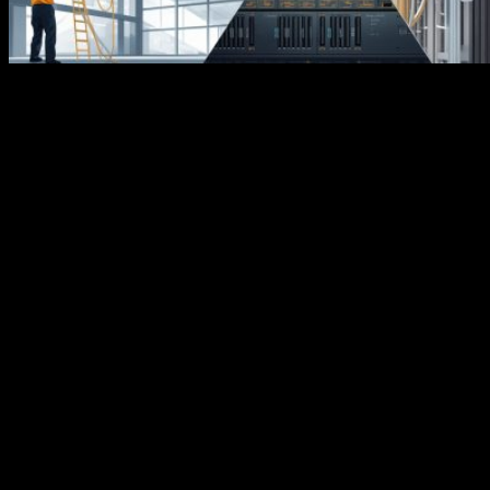
LAN кабель для IP видеонаблюдения выбирают не только по
категории и цене. От кабельной линии зависит стабильность
передачи видеопотока, работа питания по PoE, срок службы
камер и качество всей системы наблюдения. Ошибка на этапе
выбора часто приводит к зависаниям изображения, потере
связи с камерами, снижению скорости записи и ложным
проблемам с сетевым оборудованием.
Учет типа объекта
Перед выбором кабеля нужно определить условия
эксплуатации. Для офиса, магазина, склада,
производственного помещения и уличной системы
видеонаблюдения требования будут разными. Внутри здания
обычно достаточно кабеля для внутренней прокладки, если
трасса проходит в нормальных температурных условиях и
защищена от влаги, ультрафиолета и механических
повреждений.