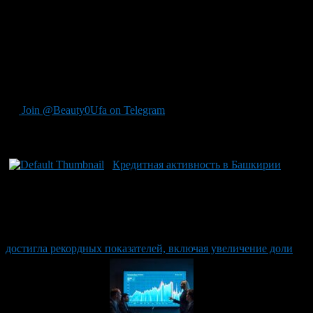
Объединённого кредитного бюро, общий показатель выдачи
таких кредитов в регионе достиг 6,04 тысяч. Также стоит
отметить, что за май выдано примерно 1,8 тыс. кредитов на
покупку уже готовых объектов недвижимости. Важно:
средняя ставка по льготным ипотечным программам осталась
почти стабильной и составила в мае 14,99%, уменьшившись с
предыдущих 15,06% от апреля.
Join @Beauty0Ufa on Telegram
Рекомендуем почитать:
Кредитная активность в Башкирии
достигла рекордных показателей, включая увеличение доли