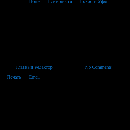
You are here:
Home
>
Все новости
>
Новости Уфы
>
Текущая статья
Рост доли государственной
ипотеки в Башкортостане до
35% при сокращении числа
сделок
Автор
Главный Редактор
/ 25.06.2026 /
No Comments
Печать
Email
По итогам мая доля ипотеки с государственной поддержкой в
Башкортостане достигла 35% от всех выданных кредитов по
жилищному кредитованию. В прошлом месяце таких сделок
было 948, что меньше на 80 по сравнению с апрелем. Средняя
сумма кредита возросла на 90 тысяч до 5,36 млн рублей, а
средний срок погашения составил 28 лет. Эксперты
объясняют снижение доступности семейной ипотеки как
закономерный процесс, связанный со сменой правил ее
предоставления. В текущем году, согласно данным