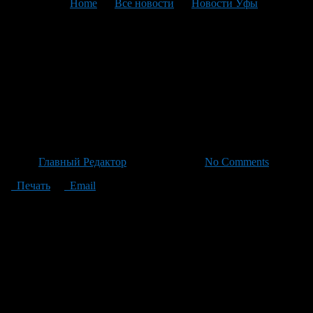
You are here:
Home
>
Все новости
>
Новости Уфы
>
Текущая статья
Рост потребительского
кредитования в Башкирии:
средний чек – почти 180
тысяч рублей
Автор
Главный Редактор
/ 19.06.2026 /
No Comments
Печать
Email
В мае текущего года жители Башкирии оформили 63,22 тыс.
потребительских кредитов со средним чеком в 180 тысяч
рублей. Несмотря на снижение ключевой ставки,
потребкредиты остаются одним из самых дорогих видов
займов: средняя полная стоимость кредита достигла отметки в
29,36% по итогам мая этого года. Сравнив с прошлым годом,
рост заметен — тогда было выдано лишь 34,26 тыс. нецелевых
кредитов на общую сумму со средним чеком около 159 тысяч
рублей при ключевой ставке ЦБ в 21%, а средняя полная