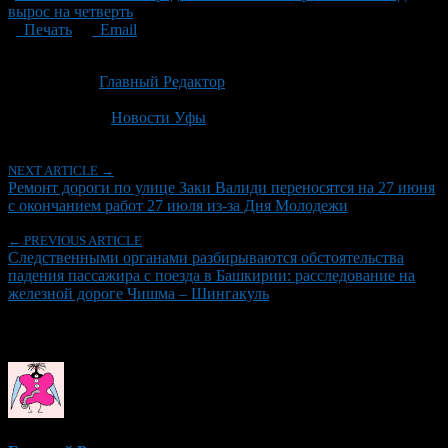
вырос на четверть
Печать
Email
Опубликовано: 2 месяца назад на 19.06.2026
Автор:
Главный Редактор
Последнее изминение 19 июня, 2026 @ 4:48 пп
Рубрики
Новости Уфы
NEXT ARTICLE →
Ремонт дороги по улице Заки Валиди переносятся на 27 июня
с окончанием работ 27 июля из-за Дня Молодежи
← PREVIOUS ARTICLE
Следственными органами разбирываются обстоятельства
падения пассажира с поезда в Башкирии: расследование на
железной дороге Чишма – Шингакуль
Об авторе