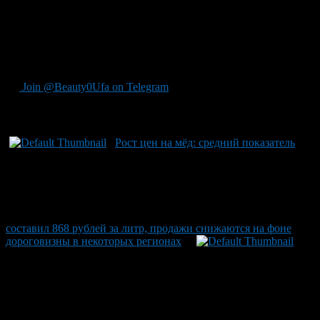
стоимость кредита составляла внушительные 34,91%. Сегодня
ключевая ставка опустилась до отметки в 14,25% — рынок и
бизнес ожидали дальнейшего снижения ставки с надеждой на
увеличение спроса на кредиты наличными деньгами для
стимуляции потребления.
Join @Beauty0Ufa on Telegram
Рекомендуем почитать:
Рост цен на мёд: средний показатель
составил 868 рублей за литр, продажи снижаются на фоне
дороговизны в некоторых регионах