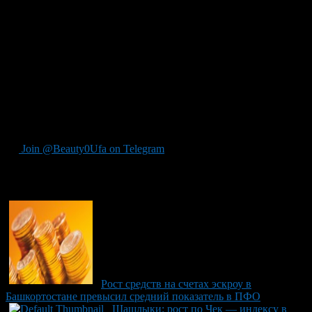
преимущественно на ярмарках и рынках. Отмечается
снижение числа покупок на 8%. По мнению экспертов, это
связано с трудными условиями зимовки для пчёл,
вынудившими пчеловодов покупать новые пчелосемьи. По
стоимости мёд оказывается наиболее доступным в Чувашии,
Марий Эл и Мордовии — менее 700 рублей за литр. В то
время как в Мурманской области, Тюменской области и
Якутии цена на мёд превышает 1500 рублей за тот же объём
продукции. Башкирия также отметила необычно раннее
пробуждение пчёл из-за тёплой погоды этого года.
Join @Beauty0Ufa on Telegram
Рекомендуем почитать:
Рост средств на счетах эскроу в
Башкортостане превысил средний показатель в ПФО
Шашлыки: рост по Чек — индексу в