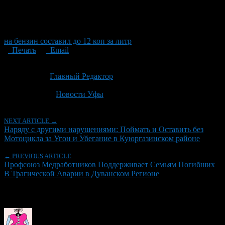
на бензин составил до 12 коп за литр
Печать
Email
Опубликовано: 2 месяца назад на 19.06.2026
Автор:
Главный Редактор
Последнее изминение 19 июня, 2026 @ 2:32 пп
Рубрики
Новости Уфы
NEXT ARTICLE →
Наряду с другими нарушениями: Поймать и Оставить без
Мотоцикла за Угон и Убегание в Куюргазинском районе
← PREVIOUS ARTICLE
Профсоюз Медработников Поддерживает Семьям Погибших
В Трагической Аварии в Дуванском Регионе
Об авторе