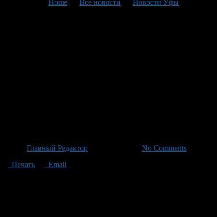
You are here:
Home
>
Все новости
>
Новости Уфы
>
Текущая статья
Рост цен на мёд: средний
показатель составил 868
рублей за литр, продажи
снижаются на фоне
дороговизны в некоторых
регионах
Автор
Главный Редактор
/ 19.06.2026 /
No Comments
Печать
Email
Платформа «Чек Индекс» обнаружила рост цен на мёд в
январе–мае 2026 года по сравнению с аналогичным периодом
прошлого года. Средняя стоимость литра мёда (1,4 кг)
достигла 868 рублей, что на 16% выше показателей начала
текущего года-предыдущего. Продажи происходят