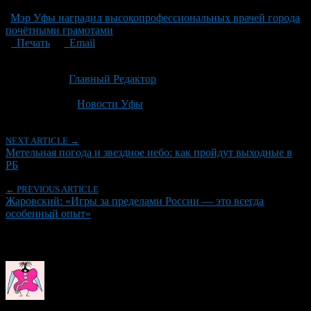
Мэр Уфы наградил высокопрофессиональных врачей города
почётными грамотами
Печать
Email
Опубликовано: 2 месяца назад на 24.06.2026
Автор:
Главный Редактор
Последнее изминение 24 июня, 2026 @ 4:19 пп
Рубрики
Новости Уфы
NEXT ARTICLE →
Метельная погода и звездное небо: как пройдут выходные в
РБ
← PREVIOUS ARTICLE
Жаровский: «Игры за пределами России — это всегда
особенный опыт»
Об авторе