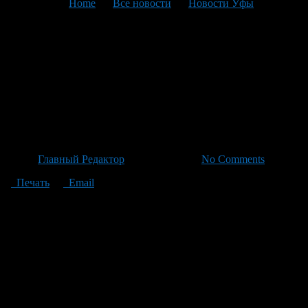
You are here:
Home
>
Все новости
>
Новости Уфы
>
Текущая статья
Искандар Саньяров: Новое
Возрождение Города —
Молодежь, Спорт и
Гражданское Общество в Уфе
Автор
Главный Редактор
/ 24.06.2026 /
No Comments
Печать
Email
48-летний Искандар Саньяров занял новую позицию —
теперь он заместитель мэра Уфы, ответственен за
молодежную политику, гражданское общество, спорт и
кадровую работу в городе. Родом из Кармаскалинского района
Башкортостана, Искандар получил образование исторического
профиля и начал свою карьеру учителем в уфимских школах.
Его карьерный путь включал повышение до руководящих
должностей в сфере образования, а также успешную службу в
различных муниципальных отделах Уфы. За последнее