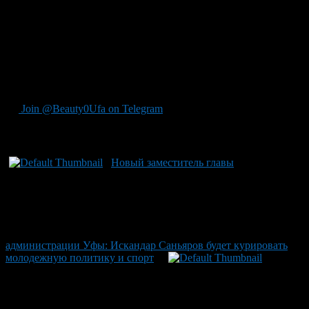
десятилетие его профессиональное развитие шло под
руководством администрации президента Башкирии. Вернись
к мэрии Уфы с новыми амбициями и богатым опытом работы
в управлении муниципальными и областными делами,
Саньяров вновь возвращает свое внимание на укрепление и
развитие ключевых городских направлений со старанием
привлечь молодежь и поддержать спортивные инициативы.
Join @Beauty0Ufa on Telegram
Рекомендуем почитать:
Новый заместитель главы
администрации Уфы: Искандар Саньяров будет курировать
молодежную политику и спорт