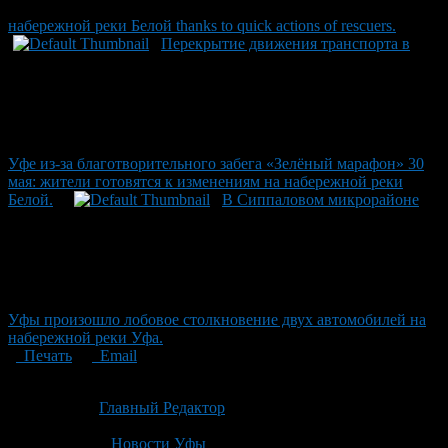
набережной реки Белой thanks to quick actions of rescuers.
Перекрытие движения транспорта в
Уфе из-за благотворительного забега «Зелёный марафон» 30
мая: жители готовятся к изменениям на набережной реки
Белой.
В Сиппаловом микрорайоне
Уфы произошло лобовое столкновение двух автомобилей на
набережной реки Уфа.
Печать
Email
Опубликовано: 2 месяца назад на 20.06.2026
Автор:
Главный Редактор
Последнее изминение 20 июня, 2026 @ 8:33 пп
Рубрики
Новости Уфы