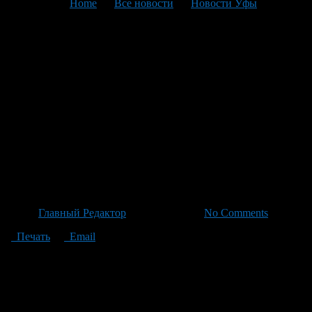
You are here:
Home
>
Все новости
>
Новости Уфы
>
Текущая статья
Масштабный снос или
возрождение? Уфа начинает
15-летнюю реконструкцию
района Набережной реки
Белой с сохранением семи
уникальных зданий
Автор
Главный Редактор
/ 20.06.2026 /
No Comments
Печать
Email
В Уфе начинается масштабная реконструкция района
Набережной реки Белой, в рамках которой планируется снос
более ста зданий на 16 улицах. Но не все дома пойдут под
снесение: семь из них останутся благодаря их особому
историческому и культурному значению. Проект