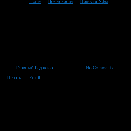
You are here:
Home
>
Все новости
>
Новости Уфы
>
Текущая статья
Беспилатно: В
Башкортостане повысили
бдительность из-за угрозы
БПЛА
Автор
Главный Редактор
/ 24.06.2026 /
No Comments
Печать
Email
В Республике Башкортостан объявлена повышенная
бдительность из-за беспилотных летательных аппаратов. Для
обеспечения безопасности жителей региона рекомендуется
использовать приложение «112 — Экстренная помощь». Оно
не только облегчает вызов экстренных служб одним касанием,
но и информирует о погодных опасностях и специальных
режимах, таких как беспилотная угроза. С его помощью
можно мгновенно сообщить о происшествии или угрозе
БПЛА и оперативно связаться с необходимыми службами.