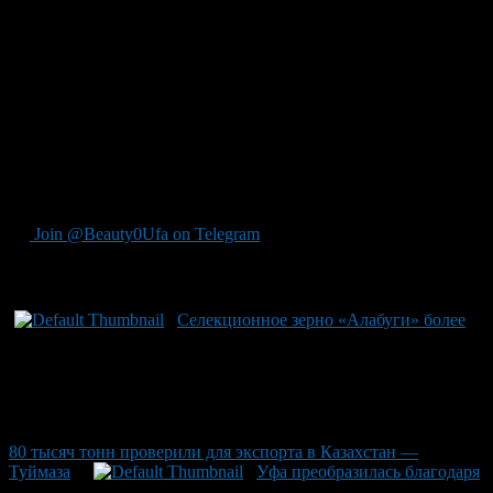
лаборатории. Энтомологические экспертизы не выявили
опасных карантинных организмов среди посадочного
материала. С начала 2026 года под контролем
Россельхознадзора из Башкирии было экспортировано более
миллиона саженцев плодовых деревьев, декоративных
кустарников и цветов для садово-парковых территорий в
Казахстан. В рамках нацпроекта «Международная кооперация
и экспорт», к 2030 году республика планирует увеличить
поставки сельхозпродукции за рубеж на 1,5–2 раза по
сравнению с уровнем 2021 года.
Join @Beauty0Ufa on Telegram
Рекомендуем почитать:
Селекционное зерно «Алабуги» более
80 тысяч тонн проверили для экспорта в Казахстан —
Туймаза
Уфа преобразилась благодаря