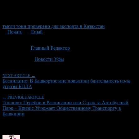
тысяч тонн проверено для экспорта в Казахстан
Печать
Email
Опубликовано: 2 месяца назад на 24.06.2026
Автор:
Главный Редактор
Последнее изминение 24 июня, 2026 @ 7:34 дп
Рубрики
Новости Уфы
NEXT ARTICLE →
Беспилатно: В Башкортостане повысили бдительность из-за
угрозы БПЛА
← PREVIOUS ARTICLE
Топливо: Перебои в Расписании или Страх за Автобусный
Парк – Кризис Угрожает Общественному Транспорту в
Башкирии
Об авторе