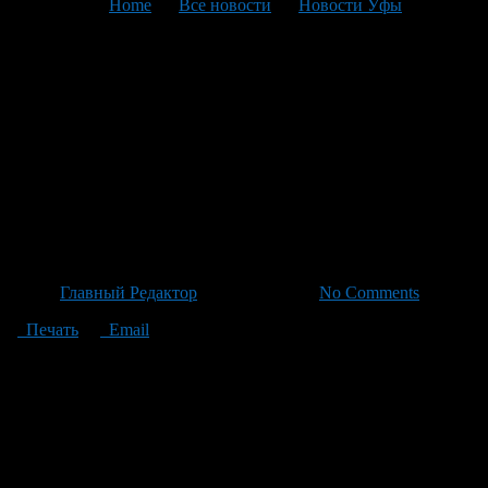
You are here:
Home
>
Все новости
>
Новости Уфы
>
Текущая статья
Россельхознадзор Башкирии
проконтролировал более 4,7
тысяч посадочных партий
кустарников и цветов для
экспорта в Казахстан
Автор
Главный Редактор
/ 24.06.2026 /
No Comments
Печать
Email
Управление Россельхознадзора Башкирии проконтролировало
более 4,7 тысяч саженцев декоративных кустарников и
цветов, выращенных садовыми центрами и питомниками из
Иглинского и Кушнаренковского районов для экспорта в
Казахстан. Образцы таких растений как кизильник,
пузыреплодник, гортензия, спирея и розы прошли
тщательные исследования в Башкирской испытательной