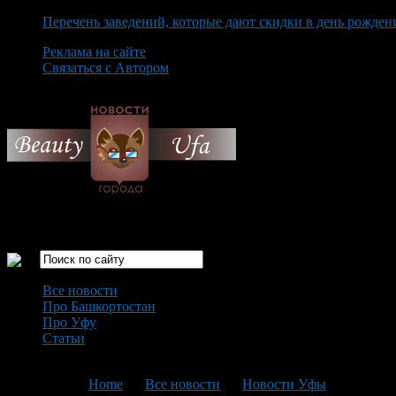
Перечень заведений, которые дают скидки в день рожден
Реклама на сайте
Связаться с Автором
Saturday August 8th, 2026
Только самые интересные новости города Уфа
Все новости
Про Башкортостан
Про Уфу
Статьи
Loading...
You are here:
Home
>
Все новости
>
Новости Уфы
>
Текущая