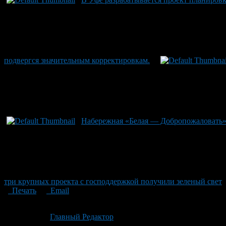
подвергся значительным корректировкам.
Набережная «Белая — Добропожаловать» 
три крупных проекта с господдержкой получили зеленый свет
Печать
Email
Опубликовано: 2 месяца назад на 24.06.2026
Автор:
Главный Редактор
Последнее изминение 24 июня, 2026 @ 3:17 дп