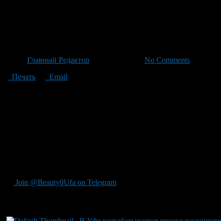
Уфа: официальное одобрение 
Белая
Автор
Главный Редактор
/ 24.06.2026 /
No Comments
Печать
Email
В Уфе получено официальное разрешение на разработку проект
решение было утверждено в рамках административного докуме
пассажирской платформы под автодорожным мостом перед стан
перронами и удобными подъездными путями для транспорта об
парковочные зоны как для общественного транспорта — на обе
железнодорожным перевозкам через удобный переход с поездов
перехватывающих стоянках рядом со станцией. Учитывая рост
для удобства горожан в использовании городского транспорта.
Белая и Дёма.
Join @Beauty0Ufa on Telegram
Рекомендуем почитать:
В Уфе разрабатывается проект планировк