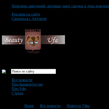
Перечень заведений, которые дают скидки в день рожден
Реклама на сайте
Связаться с Автором
Thursday August 6th, 2026
Только самые интересные новости города Уфа
Все новости
Про Башкортостан
Про Уфу
Статьи
Loading...
You are here:
Home
>
Все новости
>
Новости Уфы
>
Текущая