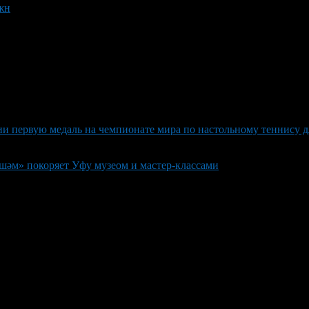
жн
и первую медаль на чемпионате мира по настольному теннису д
шәм» покоряет Уфу музеом и мастер-классами