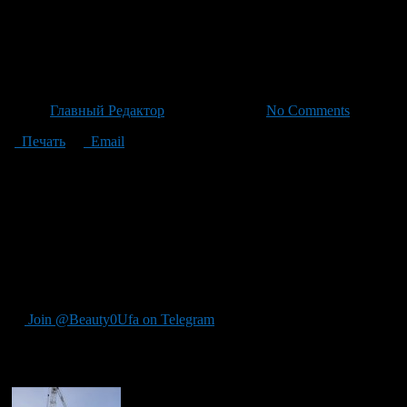
Временный мэр Уфы выдал раз
с парком Якутова
Автор
Главный Редактор
/ 18.06.2026 /
No Comments
Печать
Email
Временный мэр Уфы Рустам Шарипов выдал разрешение на стро
сталкивались с препятствиями уже не первый год. Застройщик
документов, руководство компании сосредоточено вокруг Марг
последние два года отчет о «Экодевелопмент» демонстрирует у
высотного жилья рядом с парком Якутова. Решение об утвержд
площадью 15,605 тыс. кв. м. Помимо жилых помещений, застро
No65/4 и домом No61 на улице Ленина. Несмотря на предыдущи
дорогу к реализации амбициозного проекта многоквартирных 
Join @Beauty0Ufa on Telegram
Рекомендуем почитать: