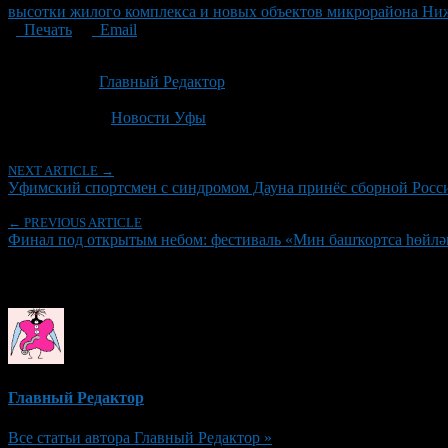
высотки жилого комплекса и новых объектов микрорайона Ни
Печать
Email
Опубликовано: 2 месяца назад на 18.06.2026
Автор:
Главный Редактор
Последнее изминение 18 июня, 2026 @ 2:34 пп
Рубрики
Новости Уфы
NEXT ARTICLE →
Уфимский спортсмен с синдромом Дауна принёс сборной Росси
← PREVIOUS ARTICLE
Финал под открытым небом: фестиваль «Мин башҡортса һөйлә
Об авторе
Главный Редактор
Все статьи автора Главный Редактор »