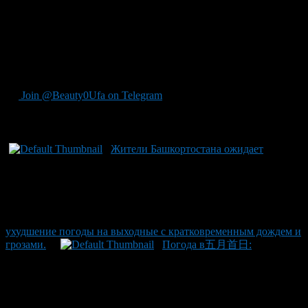
достигнет значения 4 (уровень умеренный), поэтому даже при
проблеске солнечного света следует оберегать кожу от
ультрафиолетовых лучей. Луна нарастаёт в своём цикле и
магнитустановления спокойные — геомагнитных бур не
предвидится, что способствует более комфортным условиям
для сна.
Join @Beauty0Ufa on Telegram
Рекомендуем почитать:
Жители Башкортостана ожидает
ухудшение погоды на выходные с кратковременным дождем и
грозами.
Погода в五月首日: