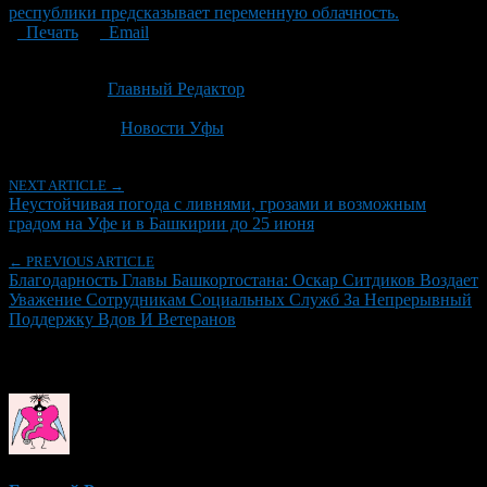
республики предсказывает переменную облачность.
Печать
Email
Опубликовано: 2 месяца назад на 23.06.2026
Автор:
Главный Редактор
Последнее изминение 23 июня, 2026 @ 7:16 дп
Рубрики
Новости Уфы
NEXT ARTICLE →
Неустойчивая погода с ливнями, грозами и возможным
градом на Уфе и в Башкирии до 25 июня
← PREVIOUS ARTICLE
Благодарность Главы Башкортостана: Оскар Ситдиков Воздает
Уважение Сотрудникам Социальных Служб За Непрерывный
Поддержку Вдов И Ветеранов
Об авторе