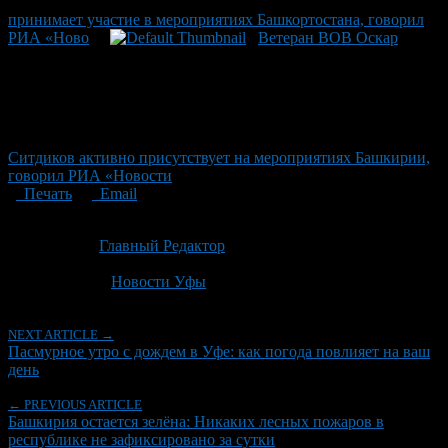
принимает участие в мероприятиях Башкортостана, говорил
РИА «Ново
Ветеран ВОВ Оскар
Ситдиков активно присутствует на мероприятиях Башкирии,
говорил РИА «Новости
Печать
Email
Опубликовано: 2 месяца назад на 23.06.2026
Автор:
Главный Редактор
Последнее изминение 23 июня, 2026 @ 7:47 дп
Рубрики
Новости Уфы
NEXT ARTICLE →
Пасмурное утро с дождем в Уфе: как погода повлияет на ваш
день
← PREVIOUS ARTICLE
Башкирия остается зелёна: Никаких лесных пожаров в
республике не зафиксировано за сутки