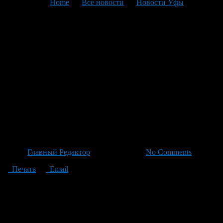
You are here:
Home
>
Все новости
>
Новости Уфы
>
Текущая статья
Благодарность Главы
Башкортостана: Оскар
Ситдиков Воздает Уважение
Сотрудникам Социальных
Служб За Непрерывный
Поддержку Вдов И Ветеранов
Автор
Главный Редактор
/ 23.06.2026 /
No Comments
Печать
Email
От имени Главы Башкортостана Радия Фаритовича Хабирова
и всех участников спецоперации, Оскар Ситдиков сердечно
поблагодарил сотрудников социальных служб в Уфе за их
ежедневный труд на переднем крае поддержки ветеранов.
Особое внимание было уделено важности открытых обменов