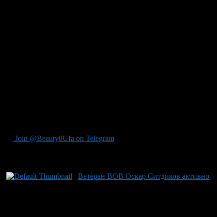
мнений и глубоких дискуссий на семинаре. В своем
выступлении, он подчеркнул значимость работы этих
специалистов не только для возвращающихся бойцов но
также для семей ветеранов СВО – подчеркивая важность
понимания и заботы о тех, кто остается в тылу, чтобы
поддерживать возвращение домой каждого воителя с честью.
Оскар отметил как критически важно развивать систему
поддержки, где помощь всегда рядом когда нужно.
Выступление было направлено на укрепление доверия внутри
коллектива, стимулируя осознание их роли не просто как
помощников, но как стержневой части обороны и укрепления
тыла нашей страны – задача, требующая искреннего
взаимодействия и взаимной ответственности перед лицом
каждыми возникающими вызовами.
Join @Beauty0Ufa on Telegram
Рекомендуем почитать:
Ветеран ВОВ Оскар Ситдиков активно