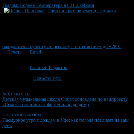
Градом: Подъём Температура на 21-23 Июня
Грозы и кратковременные дожди
ожидаются в субботу по региону с потеплением до +28°C
Печать
Email
Опубликовано: 2 месяца назад на 23.06.2026
Автор:
Главный Редактор
Последнее изминение 23 июня, 2026 @ 7:02 дп
Рубрики
Новости Уфы
NEXT ARTICLE →
Детская музыкальная школа Сибая обновлена по нацпроекту
«Семья»: новинки от фортепиано до домр
← PREVIOUS ARTICLE
Пасмурное утро с дождем в Уфе: как погода повлияет на ваш
день