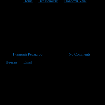
You are here:
Home
>
Все новости
>
Новости Уфы
>
Текущая статья
Неустойчивая погода с
ливнями, грозами и
возможным градом на Уфе и
в Башкирии до 25 июня
Автор
Главный Редактор
/ 23.06.2026 /
No Comments
Печать
Email
По данным Башгидрометцентра, в ближайшие дни на Уфе и
всей республике будет неустойчивая погода с
кратковременными дождями и грозами, местами возможны
ливни, а днем в воскресенье не исключен град. Сегодня, 23
июня, нас ждут кратковременные дожди со шквальным грай,
при локальных вспышках возможного града. Ветер дует из
восточных направлений со сменой на юго-западный с
умеренной скоростью; при грозах порывы могут усиливать
силу ветра до довольно высоких значений. Ночью