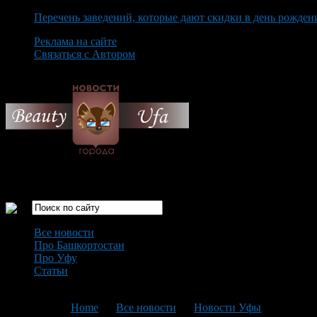
Перечень заведений, которые дают скидки в день рожден
Реклама на сайте
Связаться с Автором
Saturday August 8th, 2026
Только самые интересные новости города Уфа
Все новости
Про Башкортостан
Про Уфу
Статьи
Loading...
You are here:
Home
>
Все новости
>
Новости Уфы
>
Текущая