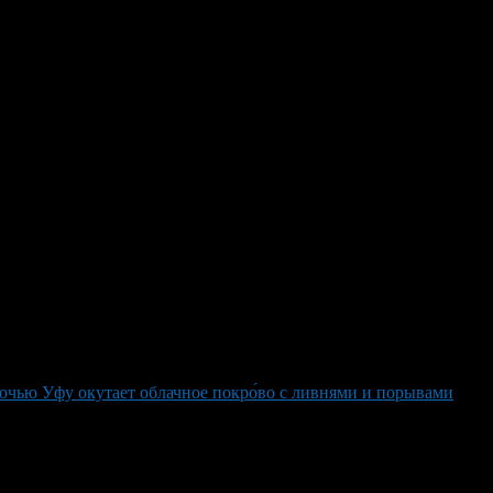
а неделе в Башкирии
также возможны градовые осадки днем. Ветер юго-западный
казывают аналогичную картину: кратковременные дожди и
ием при грозах. Ночи будут прохладными — +12…+17°С, а
 и сильные ливни с местами градом днем не изменят свой
ется в таких же пределах — ночью +12…+17°С, днём
очью Уфу окутает облачное покро́во с ливнями и порывами