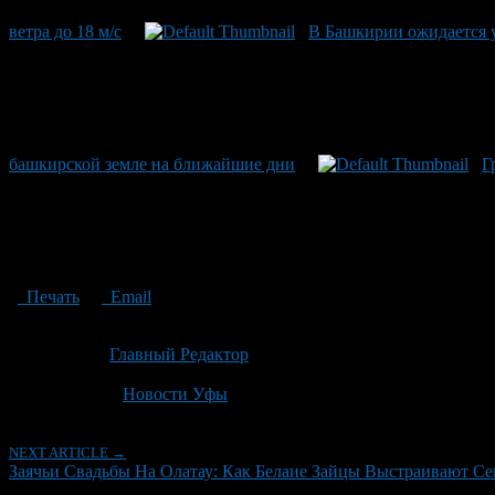
ветра до 18 м/с
В Башкирии ожидается у
башкирской земле на ближайшие дни
Г
Печать
Email
Опубликовано: 2 месяца назад на 22.06.2026
Автор:
Главный Редактор
Последнее изминение 22 июня, 2026 @ 9:01 дп
Рубрики
Новости Уфы
NEXT ARTICLE →
Заячьи Свадьбы На Олатау: Как Белаие Зайцы Выстраивают С