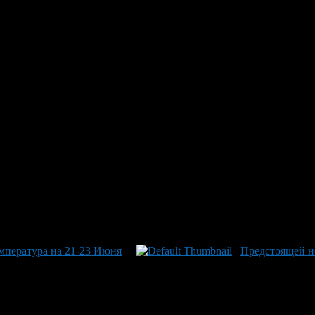
и ливнями: погодные вызовы н
ковременные дожди с местами сильными ливнями и грозами, а 
тся до +20…+25°С. Затем на завтра, 23 июня, синоптики предс
дет также западный умеренного дуновения со шквальным усилен
да сохранится и на 24 июня: ожидаемые кратковременные дожди
 шквальными порывами при грозах, а температура воздуха остан
мпература на 21-23 Июня
Предстоящей н