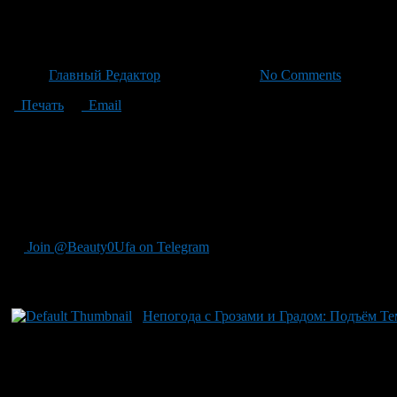
Непогода с градом и сильным
Автор
Главный Редактор
/ 22.06.2026 /
No Comments
Печать
Email
По информации синоптиков, сегодня в Башкирии пройдут крат
умеренный до сильного при грозах. Днем температура подниме
ливни с местами грозами, градом в отдельные часы. Ветер бу
дневной диапазон температур составит +18…+23°C. Такая пого
характер. Ветер подхватит западный ветер умеренной силы со
поднимется до +18…+23°C.
Join @Beauty0Ufa on Telegram
Рекомендуем почитать:
Непогода с Грозами и Градом: Подъём Те