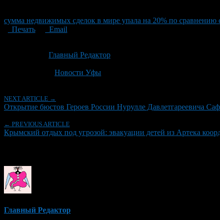
сумма недвижимых сделок в мире упала на 20% по сравнению с
Печать
Email
Опубликовано: 2 месяца назад на 22.06.2026
Автор:
Главный Редактор
Последнее изминение 22 июня, 2026 @ 8:47 пп
Рубрики
Новости Уфы
NEXT ARTICLE →
Открытие бюстов Героев России Нурулле Давлетгареевича Саф
← PREVIOUS ARTICLE
Крымский отдых под угрозой: эвакуации детей из Артека ко
Об авторе
Главный Редактор