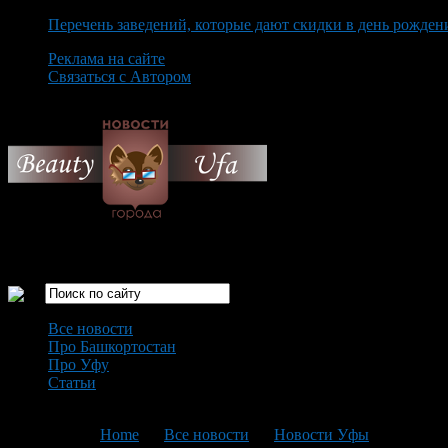
Перечень заведений, которые дают скидки в день рожден
Реклама на сайте
Связаться с Автором
Thursday August 6th, 2026
Только самые интересные новости города Уфа
Все новости
Про Башкортостан
Про Уфу
Статьи
Loading...
You are here:
Home
>
Все новости
>
Новости Уфы
>
Текущая