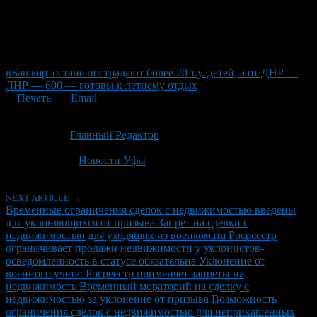
вБашкортостане пострадают более 20 т.у. детей, а от ДНР —
ЛНР — 600 — готовы к летнему отдых
Печать
Email
Опубликовано: 2 месяца назад на 22.06.2026
Автор:
Главный Редактор
Последнее изминение 22 июня, 2026 @ 9:31 пп
Рубрики
Новости Уфы
NEXT ARTICLE →
Временные ограничения сделок с недвижимостью введены
для уклоняющихся от призыва Запрет на сделки с
недвижимостью для уходящих из военкомата Росреестр
ограничивает продажи недвижимости у уклонистов-
осведомленность в статусе обязательна Уклонение от
военного учета: Росреестр применяет запреты на
недвижимость Временный мораторий на сделку с
недвижимостью за уклонение от призыва Возможность
ограничения сделок с недвижимостью для неприкашенных