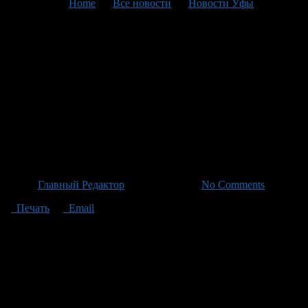
You are here:
Home
>
Все новости
>
Новости Уфы
>
Текущая статья
Крымский отдых под
угрозой: эвакуации детей из
Артека координирует
оперативный штаб
Минпросвещения
Автор
Главный Редактор
/ 22.06.2026 /
No Comments
Печать
Email
Сергей Аксёнов объявил об приостановке размещения детей в
организациях отдыха и оздоровления в Республике Крым для
обеспечения их безопасности. Ведется планомерный вывоз
участников детских программ из лагеря «Артек». Все меры
направлены на безопасность и комфорт ребёнка во время
возвращения домой, включая сопровождение представителей
спецслужб по пути следования. Также отменён заезд в лагерь