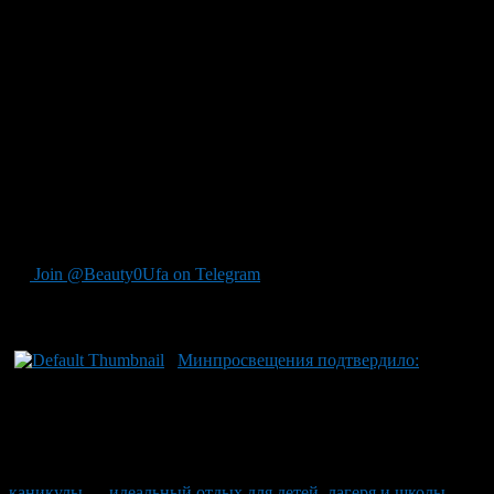
«Алые паруса». Минпросвещения Башкортостана Ильдар
Мавлетбердин отметил, что находится под контролем
ситуация с детьми из республики в центре „Артек“. Для
обеспечения безопасности детей создан оперативный штаб и
активно прорабатывается вопрос их безопасного возвращения
на места постоянного проживания. Родители информируются
о всех деталях напрямую от ведомства. Всему тем, кто ожидал
отдыха в Крыму, будут предложены альтернативные варианты
оздоровления в других регионах России. Министерство
просвещения Республики Башкортостан призывает следовать
только официальным источникам информации для
корректной и полной картины происходящего.
Join @Beauty0Ufa on Telegram
Рекомендуем почитать:
Минпросвещения подтвердило:
каникулы — идеальный отдых для детей, лагеря и школы