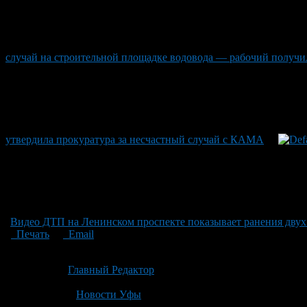
случай на строительной площадке водовода — рабочий получи
утвердила прокуратура за несчастный случай с КАМА
Видео ДТП на Ленинском проспекте показывает ранения двух 
Печать
Email
Опубликовано: 2 месяца назад на 22.06.2026
Автор:
Главный Редактор
Последнее изминение 22 июня, 2026 @ 4:34 пп
Рубрики
Новости Уфы