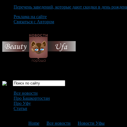
Перечень заведений, которые дают скидки в день рожден
Реклама на сайте
Связаться с Автором
Friday August 7th, 2026
Только самые интересные новости города Уфа
Все новости
Про Башкортостан
Про Уфу
Статьи
Loading...
You are here:
Home
>
Все новости
>
Новости Уфы
>
Текущая