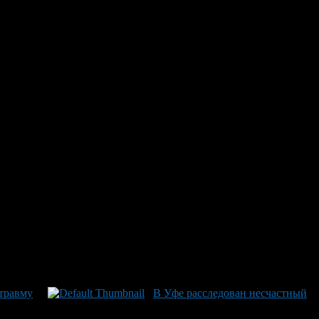
а несчастный случай с
бирательство: его обвиняют в том, что он не обеспечил
ужбы следственного управления СКР по РБ, договор на ремонт
опасности, а также без оформления необходимых бумаг и
24 года при выполнении демонтажных работ на крыше из-за
желые травмы головы, конечностей и позвоночника привели к
редано для рассмотрения судом. В данной ситуации
соте.
 травму
В Уфе расследован несчастный