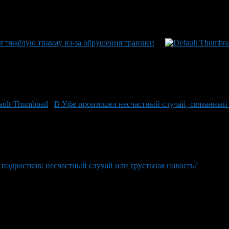
л тяжёлую травму из-за обрушения траншеи
В Уфе произошел несчастный случай, связанный 
подростков: несчастный случай или грустьная новость?