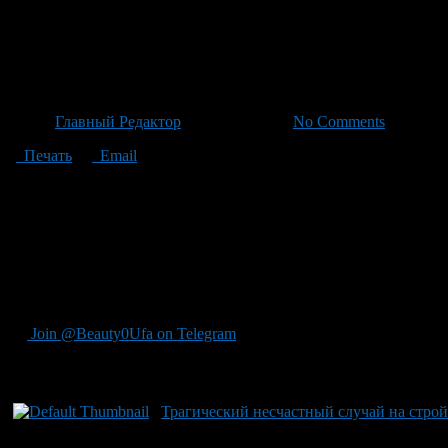
Подрядчик из Уфы привлечен 
работником на крыше школы
Автор
Главный Редактор
/ 22.06.2026 /
No Comments
Печать
Email
В результате нарушения требований охраны труда на стройке у
безопасность работающего подрядчика во время капитального 
был заключен в конце прошлого года. Подрядчик взял на работ
обеспечения рабочими средствами индивидуальной защиты, вкл
отсутствия соответствующих мер безопасности рабочий с высо
тяжким последствиям здоровью пострадавшего. Уголовное дело
подчеркивается важность беспрекольно строгого соблюдения ст
Join @Beauty0Ufa on Telegram
Рекомендуем почитать:
Трагический несчастный случай на строй