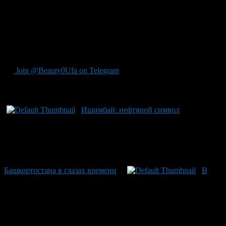
родины и тепло рук тех, кто их подарил. Центральное
внимание привлекает башкирский нагрудник — символ
единства, созданный с монетами со всех уголков,
привезенные гостями Фольклорады. Фотографии
запечатывают самые яркие моменты вместе с неповторимой
энергетикой и аурой всеобщего счастья этого события.
Join @Beauty0Ufa on Telegram
Рекомендуем почитать:
Ишимбай: нефтяной символ
Башкортостана в глазах времени
В