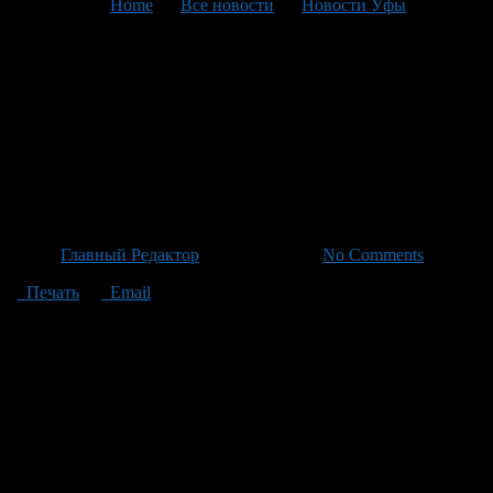
You are here:
Home
>
Все новости
>
Новости Уфы
>
Текущая статья
Капсула Времени:
Нагрудник-символ и
Сувенирные Рекорды
Фольклорады-2021
Автор
Главный Редактор
/ 22.06.2026 /
No Comments
Печать
Email
Организаторы подчеркивают: это не просто выставка — это
капсула времени, содержащая самые яркие моменты
грандиозного события Фольклорады-2021. В экспозиции
представлены сертификаты, подтверждающие включение
Фольклорады в Книгу рекордов России как за самый
масштабный, так и за самый многонациональный хоровод на
планете. Посетители также увидят уникальную коллекцию
подарков из разных уголков мира: памятные сувениры от
стран-участниц, каждая из которых несет частичку своей