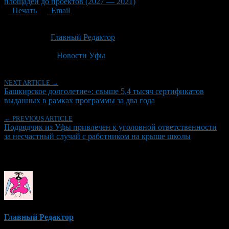
площадей до проектов (2027 — 2021)
Печать
Email
Опубликовано: 2 месяца назад на 22.06.2026
Автор:
Главный Редактор
Последнее изминение 22 июня, 2026 @ 3:46 пп
Рубрики
Новости Уфы
NEXT ARTICLE →
Башкирское долголетие»: свыше 5,4 тысяч сертификатов
выданных в рамках программы за два года
← PREVIOUS ARTICLE
Подрядчик из Уфы привлечен к уголовной ответственности
за несчастный случай с работником на крыше школы
Об авторе
Главный Редактор