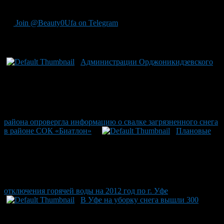
пресс-служба Администрации ГО г.Уфа
Join @Beauty0Ufa on Telegram
Рекомендуем почитать:
Администрации Орджоникидзевского
района опровергла информацию о свалке загрязненного снега
в районе СОК «Биатлон»
Плановые
отключения горячей воды на 2012 год по г. Уфе
В Уфе на уборку снега вышли 300