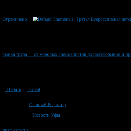
Ограничено
Третья Всероссийская детс
рынка труда — от молодых специалистов до платформной и пр
Печать
Email
Опубликовано: 2 месяца назад на 22.06.2026
Автор:
Главный Редактор
Последнее изминение 22 июня, 2026 @ 3:01 пп
Рубрики
Новости Уфы
NEXT ARTICLE →