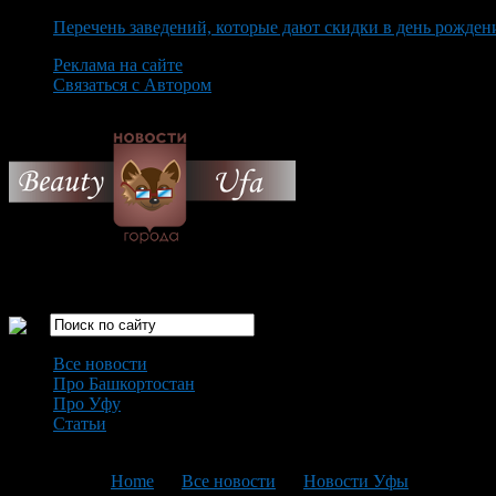
Перечень заведений, которые дают скидки в день рожден
Реклама на сайте
Связаться с Автором
Friday August 7th, 2026
Только самые интересные новости города Уфа
Все новости
Про Башкортостан
Про Уфу
Статьи
Loading...
You are here:
Home
>
Все новости
>
Новости Уфы
>
Текущая