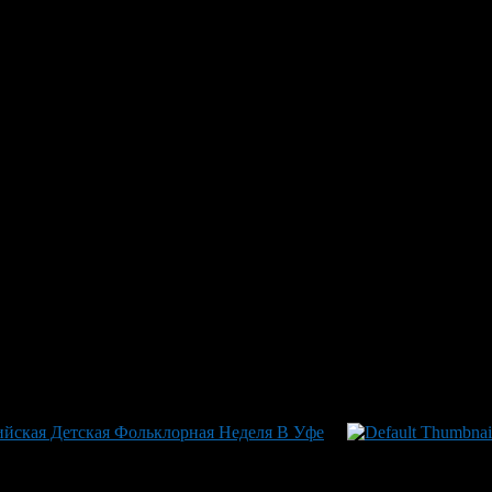
орная неделя в Уфе: порядок 
ое проведение с помощью Росг
дели задействовано порядка ста специалистов-сопровождающих 
ропливного прохождения мероприятий команда также сотруднич
тников и фестивальные площадки в парках и на Советской пло
ов большого класса (по 50 мест) и пять малых автобусов для бо
дений культуры РБ. Таким образом, каждый аспект подготовки 
щих ведомств, обеспечивая безопасность и комфорт участников
ийская Детская Фольклорная Неделя В Уфе