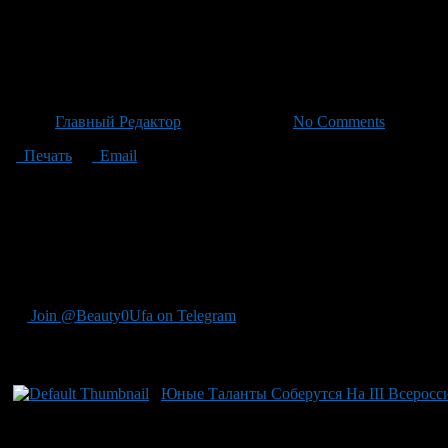
Всероссийская детская фолькл
обеспечивают ее беспропускн
Автор
Главный Редактор
/ 22.06.2026 /
No Comments
Печать
Email
В работе Всероссийской детской Фольклорной Фестивальной Не
министра культуры Фанур Шайхисламов. Для обеспечения бесп
МЧС Башкирии, которые проверили все места проживания учас
обеспечивает трансфер специалистов: задействовано 27 автобус
подготовлены дополнительные транспортные средства из учреж
находится под тщательным контролем со стороны соответствую
Join @Beauty0Ufa on Telegram
Рекомендуем почитать:
Юные Таланты Соберутся На III Всеросс