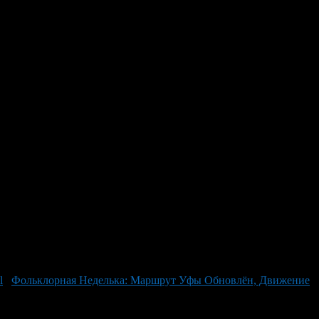
сотни специалистов
вардии и МЧС
от организаций Министерства Культуры РБ, рассказал и.о.
ает с представителями Роспотребнадзора, Росгвардии, МВД и
щади города Уфы. Министерство транспорта Башкортостана
лее компактных поездок. В резервном режиме также
к III Всероссийской детской Фольклорной Недели в Уфе
 мероприятия на самом высоком уровне.
Фольклорная Неделька: Маршрут Уфы Обновлён, Движение