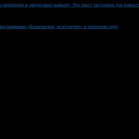
операцию и продолжит карьеру Это текст заголовка для новост
программами «Башкирское долголетие» в прошлом году