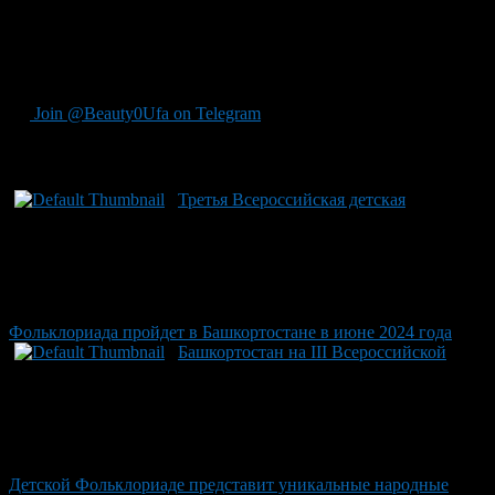
богатство народного творчества: песни, танцы, исполнение на
народных музыкальных инструментах, а также традиционные
обряды и игры. Уфа ждет встречи с этими неповторимыми
талантами в III Всероссийской детской фольклориаде.
Join @Beauty0Ufa on Telegram
Рекомендуем почитать:
Третья Всероссийская детская
Фольклориада пройдет в Башкортостане в июне 2024 года
Башкортостан на III Всероссийской
Детской Фольклориаде представит уникальные народные