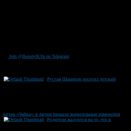
строительства нового корпуса составил 34,5 миллиона рублей:
из них 30 миллионов были предоставлены федеральным
бюджетом, а оставшиеся 4,5 — республикой Башкирия. По
словам директора Дома пионеров и школьников Кигинского
района Римы Мухаметдиновой, отопление в новом модуле
электрическое. Хотя лагерь пока функционирует по
сезонному графику, обновленная инфраструктура открывает
перспективы для круглогодичной эксплуатации комплекса
отдыха.
Join @Beauty0Ufa on Telegram
Рекомендуем почитать:
Рустам Шарипов посетил детский
лагерь «Чайка»: в лагере прошли значительные изменения
Родители жалуются на то, что в