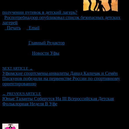
получении путевок в детский лагерь?
Роспотребнадзор опубликовал список безопасных детских
лагерей
Печать
Email
Опубликовано: 2 месяца назад на 19.06.2026
Автор:
Главный Редактор
Последнее изминение 19 июня, 2026 @ 4:08 пп
Рубрики
Новости Уфы
NEXT ARTICLE →
Уфимские спортсмены-инвалиты Давид Каличак и Семён
Пискунов победили на первенстве России по спортивному
ориентированию
← PREVIOUS ARTICLE
Юные Таланты Соберутся На III Всероссийская Детская
Фольклорная Неделя В Уфе
Об авторе