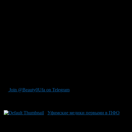
страдал от хронической проблемы с подвывихом суставного
сочленения, что сильно затрудняло тренировочный процесс. В
ходе малоинвазивного хирургического вмешательства по
методике Artrobroström были использованы два прокола при
видеоконтроле, делая операцию уникальной и высокоточной.
В России подобные операции доступны только в Нижнем
Новгороде. Хирурги подчеркивают высокую визуализацию
суставных участков во время операции, что позволяет
минимизировать повреждения тканей вокруг операционного
поля и сокращает период реабилитации. Сейчас спортсмен
находится на завершающей стадии восстановления и уже
готовится к возвращению на спортивную арену. В Башкирии
ранее также успешно справились со сложными случаями:
например, спасли жизнь пациентке с опасным тромбом в
сердце.
Join @Beauty0Ufa on Telegram
Рекомендуем почитать:
Уфимские медики первыми в ПФО