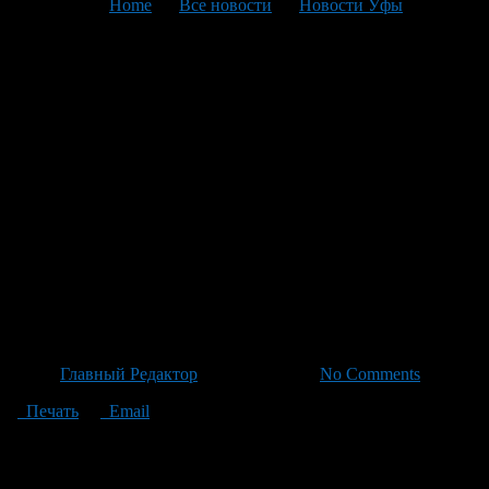
You are here:
Home
>
Все новости
>
Новости Уфы
>
Текущая статья
Волейболист из Луганска
прошёл уникальную
малоинвазивную операцию и
продолжит карьеру Это текст
заголовка для новости без
дополнительных пояснений и
кавычек как запрашивалось.
Автор
Главный Редактор
/ 22.06.2026 /
No Comments
Печать
Email
Луганский волейболист успешно перенес инновационную
операцию на голеностопе, благодаря чему его
профессиональная карьера будет сохранена. Спортсмен