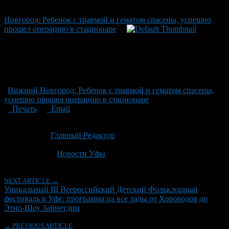
Новгород: Ребенок с травмой и гематом спасены, успешно
прошел операцию в стационаре
Нижний Новгород: Ребенок с травмой и гематом спасены,
успешно прошел операцию в стационаре
Печать
Email
Опубликовано: 2 месяца назад на 22.06.2026
Автор:
Главный Редактор
Последнее изминение 22 июня, 2026 @ 2:46 пп
Рубрики
Новости Уфы
NEXT ARTICLE →
Уникальный III Всероссийский Детский Фольклорный
фестиваль в Уфе: программа на все лады от Хороводов до
Этно-Шоу Зайнетдин
← PREVIOUS ARTICLE