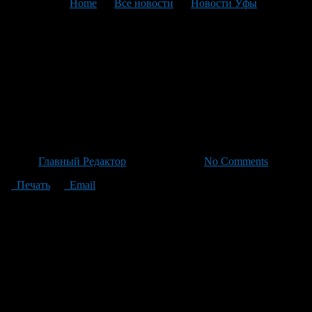
You are here:
Home
>
Все новости
>
Новости Уфы
>
Текущая статья
Стратегия Развития
Некоммерческого Сектора
Башкортостана
Подтверждена До 2030 Года
Автор
Главный Редактор
/ 22.06.2026 /
No Comments
Печать
Email
Документ опубликован на официальном интернет-портале
правовой информации Республики Башкортостан. Стратегия
развития некоммерческого сектора до 2030 года направлена на
долгосрочное устойчивое развитие общественных
организаций региона, укрепление их роли как ключевых
партнеров государства в решении социальных и культурных
задач. В рамках стратегии приоритетными направлениями
определены меры по укреплению устойчивости социально
ориентированных НКО, стимулированию гражданской