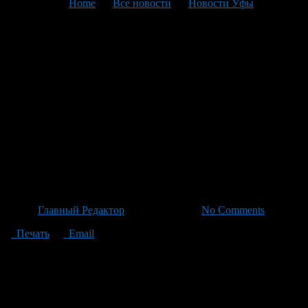
You are here:
Home
>
Все новости
>
Новости Уфы
>
Текущая статья
Акмуллинский университет
открывает новые
образовательные горизонты:
уникальные курсы и 1701
бюджетное место для
абитуриентов
Автор
Главный Редактор
/ 22.06.2026 /
No Comments
Печать
Email
Начало приёмной кампании в Акмуллинском университете —
это особенное событие для студентов и преподавателей. Вуз
подготовил обширную консультационную зону, чтобы помочь
абитуриентам со всем необходимым от подачи документов до
выбора специализации. В этом году доступно более 1701