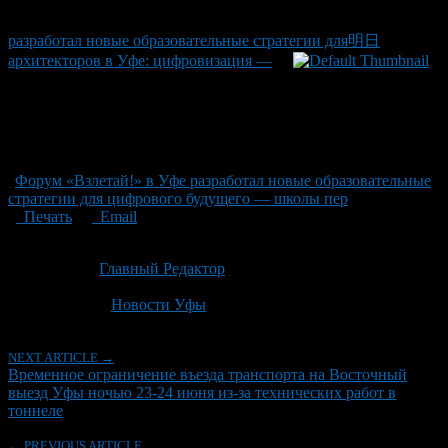
разработал новые образовательные стратегии для明日
архитекторов в Уфе: цифровизация —
Форум «Взлетай!» в Уфе разработал новые образовательные
стратегии для цифрового будущего — школы пер
Печать
Email
Опубликовано: 2 месяца назад на 22.06.2026
Автор:
Главный Редактор
Последнее изминение 22 июня, 2026 @ 12:10 пп
Рубрики
Новости Уфы
NEXT ARTICLE →
Временное ограничение въезда транспорта на Восточный
выезд Уфы ночью 23-24 июня из-за технических работ в
тоннеле
← PREVIOUS ARTICLE