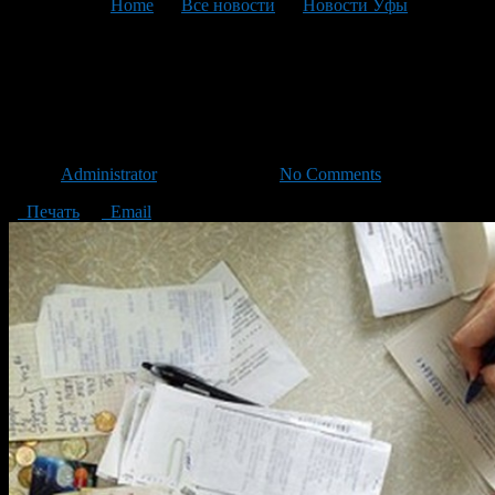
You are here:
Home
>
Все новости
>
Новости Уфы
>
Текущая статья
Тарифы на коммунальные
услуги снова вырастут
Автор
Administrator
/ 24.11.2016 /
No Comments
Печать
Email