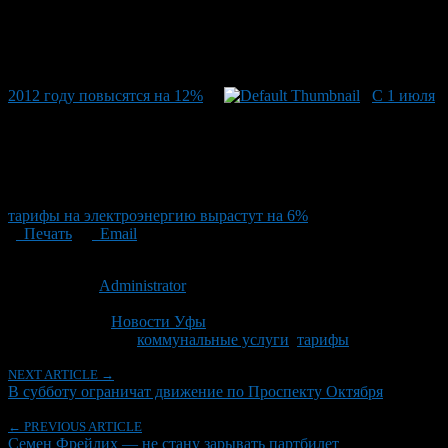
2012 году повысятся на 12%
С 1 июля
тарифы на электроэнергию вырастут на 6%
Печать
Email
Опубликовано: 10 лет назад на 24.11.2016
Автор:
Administrator
Последнее изминение 24 ноября, 2016 @ 12:19 дп
Рубрики
Новости Уфы
Tagged With:
коммунальные услуги
,
тарифы
NEXT ARTICLE →
В субботу ограничат движение по Проспекту Октября
← PREVIOUS ARTICLE
Семен Фрейлих — не стану зарывать партбилет