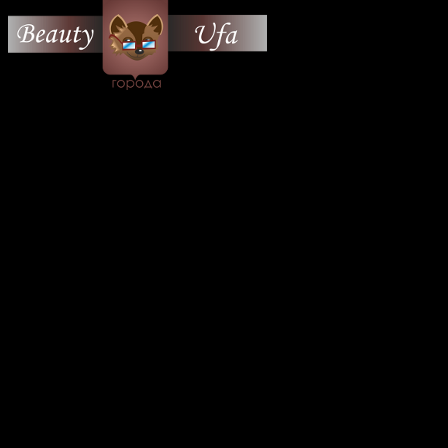
© 2026 Все об Уфе и не
только.