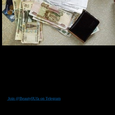
Правительство России утвердило повышение тарифов на
коммунальные услуги с 1 июля 2017 года. Распоряжение
опубликовано на официальном интернет-портале правовой
информации. Это значит, что рост платежей не может
превысить определенный государством уровень.
Так для Башкирии средний индекс изменения размера
вносимой гражданами платы за коммунальные услуги
определен в размере 5,8 процента.
Join @Beauty0Ufa on Telegram
Рекомендуем почитать: