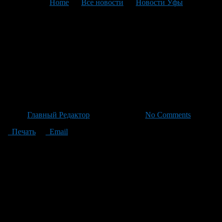
You are here:
Home
>
Все новости
>
Новости Уфы
>
Текущая статья
Родился Имран Ахмедов:
Глава республики поздравил
новорожденного с новоселья
на дому у ЗАГСа
Автор
Главный Редактор
/ 19.06.2026 /
No Comments
Печать
Email
В многодетной семье Радифа Айратовича и Динары
Мидхатовны Ахмедовых произошло радостное событие:
родился сын Имран. В его семье уже ждут братьев Рамазан и
Данияр, а также сестер Нурия, Дания и Аделя. Молодого
Имрана торжественно в первый раз встречали с документами
на руках у районного ЗАГСа — церемония была проведена по
случаю председателя Госкомюстиции Владимира Спеле. Не
так давно радость о пополнении принесли белорецким
Идрисовым: Русим и Гузель стали счастливыми папами и