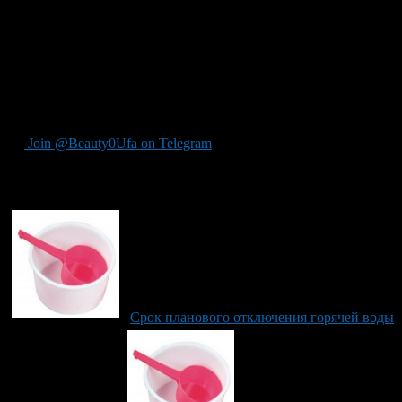
сервис поиска по вашим адресам для быстрой проверки
вашего дома под какое время отключений. Просто введите
свой адрес — узнать информацию стало еще проще. Также не
пропустите возможность: ранее наши журналисты посетили
одну из крупных котельных Уфы, где узнали о том, как
происходит нагрев воды и путь её транспортировки до
многоквартирных домов горожан.
Join @Beauty0Ufa on Telegram
Рекомендуем почитать:
Срок планового отключения горячей воды