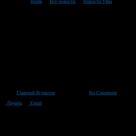
You are here:
Home
>
Все новости
>
Новости Уфы
>
Текущая статья
В Уфе отключено тепло в
домах БашРТС и УИС — вот
новый полный список
адресов с сервисом по поиску
отключения горячей воды по
адресу
Автор
Главный Редактор
/ 19.06.2026 /
No Comments
Печать
Email
В Уфе продолжает действовать график отключения горячего
водоснабжения. Местные организации МУП «УИС» и
БашРТС опубликовали различные списки адресов, что
привело к путанице среди жителей города. Мы на
BeautyUfa.ru собрали все сведения воедино и создали удобный