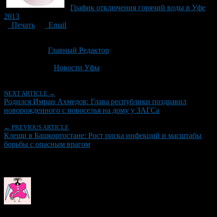
График отключения горячий воды в Уфе
2013
Печать
Email
Опубликовано: 2 месяца назад на 19.06.2026
Автор:
Главный Редактор
Последнее изминение 19 июня, 2026 @ 3:49 пп
Рубрики
Новости Уфы
NEXT ARTICLE →
Родился Имран Ахмедов: Глава республики поздравил
новорожденного с новоселья на дому у ЗАГСа
← PREVIOUS ARTICLE
Клещи в Башкортостане: Рост риска инфекций и масштабы
борьбы с опасным врагом
Об авторе