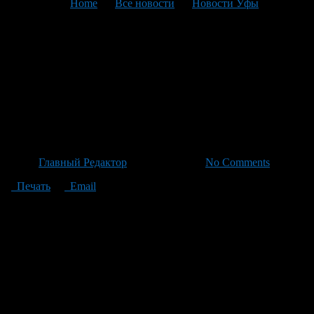
You are here:
Home
>
Все новости
>
Новости Уфы
>
Текущая статья
Студент попал под статью
187 УК РФ, продав свою
карту незнакомцам в
соцсетях
Автор
Главный Редактор
/ 19.06.2026 /
No Comments
Печать
Email
19-летний студент одного из колледжей, пытаясь найти
легкий способ заработка, решил продать свою банковскую
карту по чужим указаниям. Это привело к использованию
карты для незаконных финансовых операций и вывода денег.
Парень думал, что такое решение принесет лишь легкие
деньги без последствий, но оказался втянутым в преступную
схему, став фигурантом уголовного дела с группой
злоумышленников. Теперь его обвиняют согласно части 3
статьи 187 УК РФ – оборот средств платежей