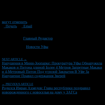
могут отменить
Печать
Email
Опубликовано: 2 месяца назад на 19.06.2026
Автор:
Главный Редактор
Последнее изминение 19 июня, 2026 @ 3:25 пп
Рубрики
Новости Уфы
NEXT ARTICLE →
Нарушения в Мини-Зоопарке: Прокуратура Уфы Обнаружила
Макаков и Питона длиной Более 4 Метров Запретные Макаки
и 4-Метровый Питон Под угрозой Закрытия В Уфе За
Нарушение Правил содержания Зверей
← PREVIOUS ARTICLE
Родился Имран Ахмедов: Глава республики поздравил
новорожденного с новоселья на дому у ЗАГСа
Об авторе