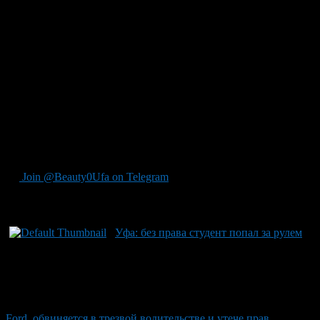
нелицензионным способом. Штрафу под угрозой может быть
вплоть до двух лет лишения свободы. По словам помощника
прокурора Октябрьского района Руслана Байбурина, в
подобных ситуациях важно предупредить молодых людей и
студентов о том, насколько опасно передавать банковские
данные незнакомым лицам. Он подчёркивает: обещания
быстрых заработков в социальных сетях часто ведут к
тяжелым последствиям – от возбуждения уголовного дела до
реального тюремного срока за такие проступки. Важно
помнить для каждого: подобное решение может обернуться не
только потерей средств на карточке, но и серьезным
наказанием по закону.
Join @Beauty0Ufa on Telegram
Рекомендуем почитать:
Уфа: без права студент попал за рулем
Ford, обвиняется в трезвой водительстве и утече прав