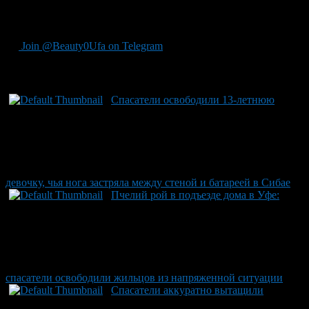
внимательными при обучении детей пользованию
транспортом или игрушками с подвижным механизмом.
Join @Beauty0Ufa on Telegram
Рекомендуем почитать:
Спасатели освободили 13-летнюю
девочку, чья нога застряла между стеной и батареей в Сибае
Пчелий рой в подъезде дома в Уфе:
спасатели освободили жильцов из напряженной ситуации
Спасатели аккуратно вытащили