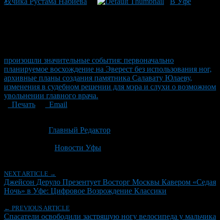
权чика Рустама Набиева
В Уфе
произошли значительные события: первоначально
планируемое восхождение на Эверест без использования ног,
архивные планы создания памятника Салавату Юлаеву,
изменения в судебном решении для мэра и слухи о возможном
увольнении главного врача.
Печать
Email
Опубликовано: 2 месяца назад на 19.06.2026
Автор:
Главный Редактор
Последнее изминение 19 июня, 2026 @ 11:53 дп
Рубрики
Новости Уфы
NEXT ARTICLE →
Джейсон Деруло Презентует Восторг Москвы Кавером «Седая
Ночь» в Уфе: Цифровое Возрождение Классики
← PREVIOUS ARTICLE
Спасатели освободили застряшую ногу велосипеда у мальчика