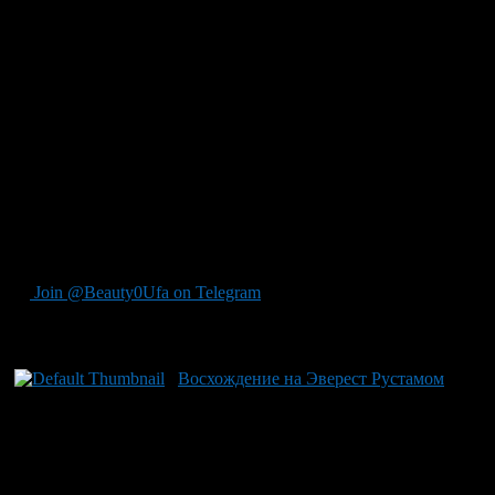
сердечную остановку. Но самый запоминающийся момент
встречи для Рустама — возвращение к истории с врачом-
реаниматологом Андреем Морозовым. Убедившись в том, как
после множественных наркозов не мог засыпать без помощи
лекарств, он рассказал о неожиданном способе заснуть, когда
врач стал петь рядом с ним перед тем, как удалось наконец
уснуть. Необыкновенный сюрприз для Рустама — Андрей
Морозов также оказался в студии, чтобы поздравить его.
Встретившись со спасателем Владиславом Давыдовым,
участвовавшим в разборе завалов в Омске, встреча стала
незабываемой и особо значимой для героя: «Сквозь
одиночество и боль, оказаться лицом к лицу с теми, кто стал
частью моей судьбы, — это бесценно».
Join @Beauty0Ufa on Telegram
Рекомендуем почитать:
Восхождение на Эверест Рустамом