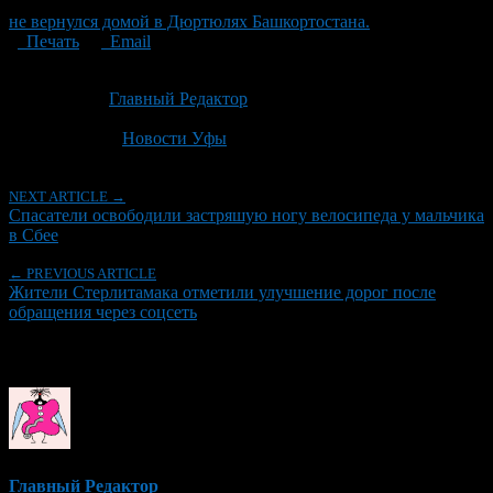
не вернулся домой в Дюртюлях Башкортостана.
Печать
Email
Опубликовано: 2 месяца назад на 19.06.2026
Автор:
Главный Редактор
Последнее изминение 19 июня, 2026 @ 11:53 дп
Рубрики
Новости Уфы
NEXT ARTICLE →
Спасатели освободили застряшую ногу велосипеда у мальчика
в Сбее
← PREVIOUS ARTICLE
Жители Стерлитамака отметили улучшение дорог после
обращения через соцсеть
Об авторе
Главный Редактор