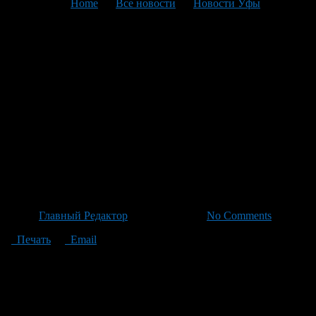
You are here:
Home
>
Все новости
>
Новости Уфы
>
Текущая статья
Подросток на
электросамокате столкнулся
с пешеходкой на
Первомайской:
пострадавших детей окажут
помощь и отправят домой
Автор
Главный Редактор
/ 19.06.2026 /
No Comments
Печать
Email
Вечером накануне на улице Первомайской подросток,
двигавшийся на электросамокате по тротуару со стороны
улицы Кольцевой, столкнулся с малолетковой пешеходкой,
которая шла впереди него. Хотя сам водитель не пострадал,
девочку пришлось показать медицинским работникам.