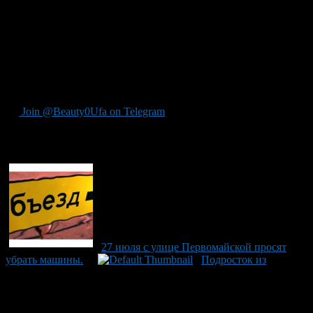
Ребенок после оказания помощи был отпущен под присмотр
взрослых домой. ГАИ приступило к расследованию данного
инцидента для определения всех обстоятельств
произошедшего. Отметим, это далеко не единственная авария,
в которой пострадали безвиновные участники движения —
недавно в Башкирии обсудили трагическое ДТП с участием
медработников.
Join @Beauty0Ufa on Telegram
Рекомендуем почитать:
27 июля с улице Первомайской просят
убрать машины.
Подросток из