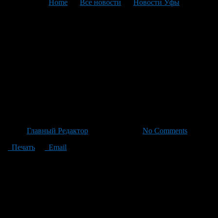
You are here:
Home
>
Все новости
>
Новости Уфы
>
Текущая статья
Бриллиантовая свадьба
Масалимовых: 60 лет вместе
с момента начала войны до
признания Фанерно-
Плитного комбината
Автор
Главный Редактор
/ 18.06.2026 /
No Comments
Печать
Email
Забит Масалимов родился в деревне Шарлык Благоварского
района. Ещё мальчишкой он познал тяготы труда, помогая на
полевых работах во время войны как многие его сверстники.
Переехав в Уфу, Забит посвятил более 40 лет своему
призванию и стал признанным сотрудником фанерно-
плитного комбината благодаря своей ответственности и
трудолюбию. В семье Масалимовых также всё построено на