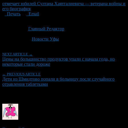
отмечает юбилей Султана Хаятгалиевича — ветерана войны и
его биография
Печать
Email
Опубликовано: 2 месяца назад на 18.06.2026
Автор:
Главный Редактор
Последнее изминение 18 июня, 2026 @ 4:03 пп
Рубрики
Новости Уфы
NEXT ARTICLE →
Цены на большинство продуктов упали с начала года, но
некоторые стали дороже
← PREVIOUS ARTICLE
Дети из Шмидтово попали в больницу после случайного
отравления таблетками
Об авторе