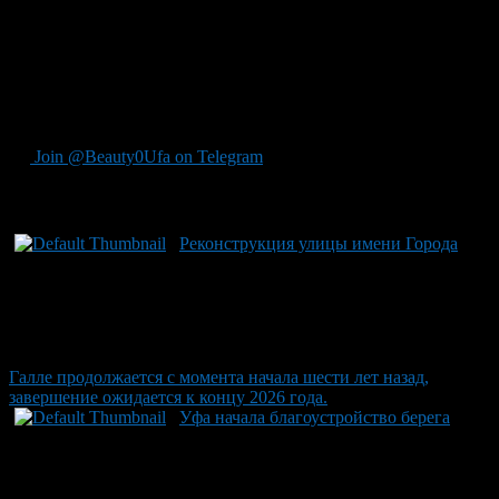
прочном фундаменте: вместе с женой они вырастили двух
любящих детей. Сегодня его близкие заботятся о нём, окружая
вниманием и теплом. Уважаемый ветеран недавно стал
частью истории семьи из Башкирии — отмечена их
бриллиантовая свадьба, полная любви и долгих лет
совместного пути.
Join @Beauty0Ufa on Telegram
Рекомендуем почитать:
Реконструкция улицы имени Города
Галле продолжается с момента начала шести лет назад,
завершение ожидается к концу 2026 года.
Уфа начала благоустройство берега