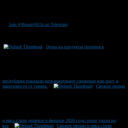
же осталась неизменной: килограмм пшеничного стоит в
среднем по республике 113 рублей, ржанопшеничного — 98
рублей.
Join @Beauty0Ufa on Telegram
Рекомендуем почитать:
Цены на продукты питания в
республике показали незначительное снижение или рост, в
зависимости от товара.
Свежие овощи
и мяса стали дешевле в феврале 2026 года: цены упали на
все
Свежие овощи и мяса стали