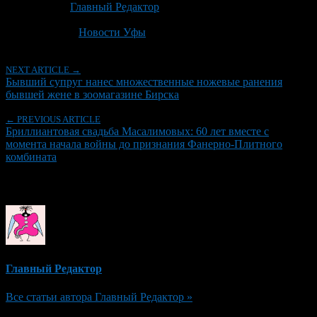
Автор:
Главный Редактор
Последнее изминение 18 июня, 2026 @ 4:03 пп
Рубрики
Новости Уфы
NEXT ARTICLE →
Бывший супруг нанес множественные ножевые ранения
бывшей жене в зоомагазине Бирска
← PREVIOUS ARTICLE
Бриллиантовая свадьба Масалимовых: 60 лет вместе с
момента начала войны до признания Фанерно-Плитного
комбината
Об авторе
Главный Редактор
Все статьи автора Главный Редактор »