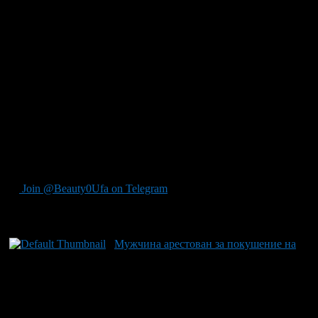
трахеи у потерпевшей. В пылу схватки женщина активно
сопротивлялась и призывала на помощь окружающих
посетителей магазина. Благодаря их вмешательству
злоумышленника удалось удержать до прибытия полиции.
Пострадавшая была незамедлительно доставлена в больницу
для оказания необходимой медицинской помощи. За
совершение этого преступления мужчина задержан и
помещен под стражу по делу о покушении на убийство. Это
не первый случай такого рода: напоминаем, что ранее также
прогремел инцидент с ножом в Уфе, где продавец магазина
пострадала от рук нападавшей, которая позже утверждала, что
её действия были вызваны желанием увидеться со своей
подругой в СИЗО.
Join @Beauty0Ufa on Telegram
Рекомендуем почитать:
Мужчина арестован за покушение на