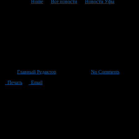
You are here:
Home
>
Все новости
>
Новости Уфы
>
Текущая статья
Бывший супруг нанес
множественные ножевые
ранения бывшей жене в
зоомагазине Бирска
Автор
Главный Редактор
/ 18.06.2026 /
No Comments
Печать
Email
29-летний мужчина из Бирска совершил нападение на свою
бывшую жену с ножом прямо на её рабочем месте — в
зоомагазине. По информации от суда Башкортостана,
инцидент произошел 16 июня. Недавний развод и потеря
опеки над совместным ребёнком стали причиной его ярости.
Напряжённое противостояние между бывшим супругами
закончилось конфликтом, когда мужчина всё же решился
нанести удар: достал нож и нанёс ему множество ударов в
область шеи жертвы, что привело к серьезному ранению