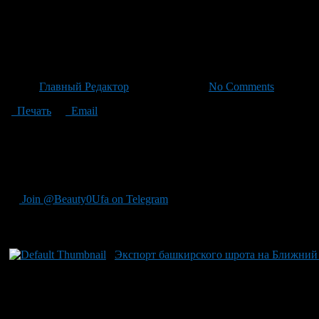
Экспорт подсолнечного шрота
«Международная кооперация 
Автор
Главный Редактор
/ 18.06.2026 /
No Comments
Печать
Email
Недавно специалисты надзорного ведомства провели тщательн
предприятием из Куюргазинского района. Эта партия товара 
направленной на долгосрочный рост экспорта несырьевых това
продуктов минимум на 70% в сравнении с показателями 2020 
Join @Beauty0Ufa on Telegram
Рекомендуем почитать:
Экспорт башкирского шрота на Ближний и