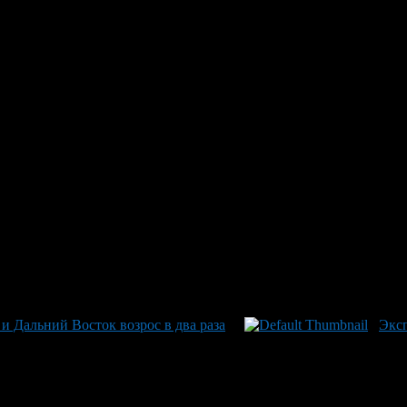
: Казань поставила новую пла
и экспорт»
ый контроль над 416 тоннами подсолнечного шрота, подготовл
соответствует целям национальной инициативы «Достойный и эф
ров по нацпроекту «Международная кооперация и экспорт». Ключ
года. Реализация данных проектов — часть поручений, данных
 Дальний Восток возрос в два раза
Эксп