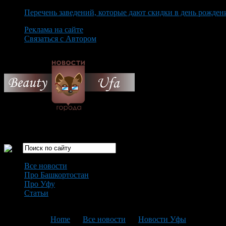
Перечень заведений, которые дают скидки в день рожден
Реклама на сайте
Связаться с Автором
Friday August 7th, 2026
Только самые интересные новости города Уфа
Все новости
Про Башкортостан
Про Уфу
Статьи
Loading...
You are here:
Home
>
Все новости
>
Новости Уфы
>
Текущая