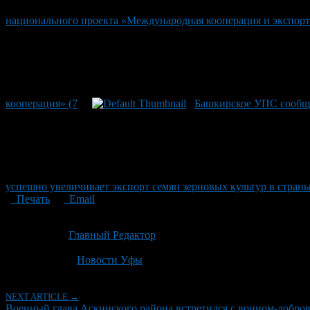
национального проекта «Международная кооперация и экспор
кооперация» (7
Башкирское УПС сообщи
успешно увеличивает экспорт семян зерновых культур в стра
Печать
Email
Опубликовано: 2 месяца назад на 18.06.2026
Автор:
Главный Редактор
Последнее изминение 18 июня, 2026 @ 3:50 пп
Рубрики
Новости Уфы
NEXT ARTICLE →
Военный глава Аскинского района встретился с воином-добров