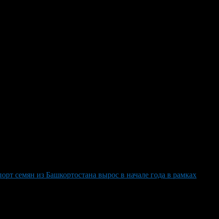
нку по нацпроекту
енных для экспорта в Азербайджан масломодельным
фективный труд и успешное предпринимательство»,
евая цель – к 2030 году достичь увеличения экспорта таких
 президентом России Владимиром Путиным.
орт семян из Башкортостана вырос в начале года в рамках