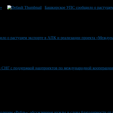
т»
Башкирское УПС сообщило о растущем
ло о растущем экспорте в АПК и реализации проекта «Междуна
ны СНГ с поддержкой нацпроектов по международной кооперации
олецем «Рубль»: обсужденные нужды и слова благодарности от 