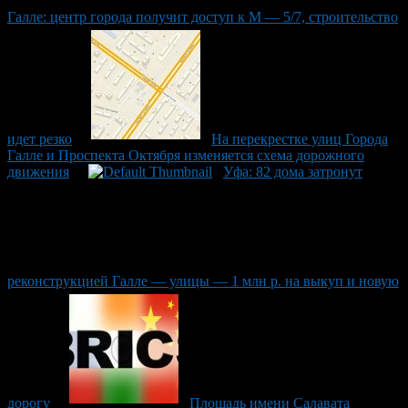
Галле: центр города получит доступ к М — 5/7, строительство
идет резко
На перекрестке улиц Города
Галле и Проспекта Октября изменяется схема дорожного
движения
Уфа: 82 дома затронут
реконструкцией Галле — улицы — 1 млн р. на выкуп и новую
дорогу
Площадь имени Салавата