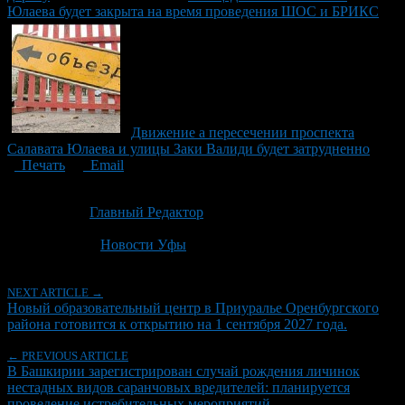
Юлаева будет закрыта на время проведения ШОС и БРИКС
Движение а пересечении проспекта
Салавата Юлаева и улицы Заки Валиди будет затрудненно
Печать
Email
Опубликовано: 3 месяца назад на 13.05.2026
Автор:
Главный Редактор
Последнее изминение 13 мая, 2026 @ 3:52 пп
Рубрики
Новости Уфы
NEXT ARTICLE →
Новый образовательный центр в Приуралье Оренбургского
района готовится к открытию на 1 сентября 2027 года.
← PREVIOUS ARTICLE
В Башкирии зарегистрирован случай рождения личинок
нестадных видов саранчовых вредителей: планируется
проведение истребительных мероприятий