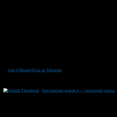
Салавата Юлаева и позволит беспрепятственно выезжать на
федеральные трассы М5 и М7. Были выполнены
реконструкция трех съездов транспортной развязки и
путепровода, который долгое время не функционировал. В
ближайшее время ожидается начало строительства дороги от
проспекта Салавата Юлаева до Лесного проезда
протяженностью более 600 метров с каждой стороны. После
её завершения время вождения машин скорой помощи должно
сократиться на 10-15 минут. ИА «Башинформ»
зарегистрировано в Роскомнадзоре, регистрационный номер
Эл № ФС77-88040. Учредитель АО «Информационное
агентство «Башинформ», главный редактор — Шарафутдинов
Руслан Михайлович.
Join @Beauty0Ufa on Telegram
Рекомендуем почитать:
Построение новой 4 — полосной улицы