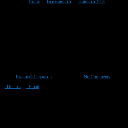
You are here:
Home
>
Все новости
>
Новости Уфы
>
Текущая статья
Реконструкция улицы имени
Города Галле продолжается с
момента начала шести лет
назад, завершение ожидается
к концу 2026 года.
Автор
Главный Редактор
/ 13.05.2026 /
No Comments
Печать
Email
Реконструкция улицы имени Города Галле продолжается с
момента её начала шесть лет назад, как сообщил руководитель
управления по строительству, ремонту дорог и искусственных
сооружений Константин Паппе. В данный момент работы
ведутся по устройству бордюров, из предполагавшихся 14
километров уже смонтировано четыре километра. Завершение
укладки асфальта запланировано на 18 мая этого года.