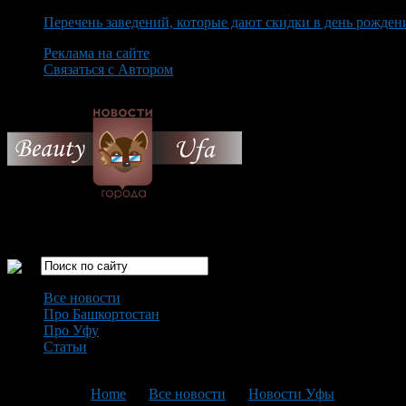
Перечень заведений, которые дают скидки в день рожден
Реклама на сайте
Связаться с Автором
Thursday August 6th, 2026
Только самые интересные новости города Уфа
Все новости
Про Башкортостан
Про Уфу
Статьи
Loading...
You are here:
Home
>
Все новости
>
Новости Уфы
>
Текущая