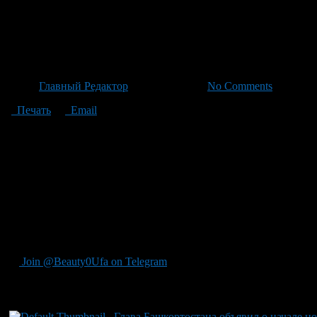
Участники «Герои Башкортос
государственных органов пос
Автор
Главный Редактор
/ 03.06.2026 /
No Comments
Печать
Email
В последнем этапе программы «Герои Башкортостана» участник
благодаря четвертому модулю обучения, который был организо
социальных сетей, методы борьбы с фальшивыми новостями и 
происшествий с участием несовершеннолетних водителей самок
республикой, целью которой станет разработка мер для решени
комиссии. Помним, программа «Герои Башкортостана», иниции
подготовку управленцев из числа участников СВО для работы
зарегистрированное в Федеральной службе по надзору в сфере
программы и других новостей в регионе.
Join @Beauty0Ufa on Telegram
Рекомендуем почитать:
Глава Башкортостана объявил о начале н