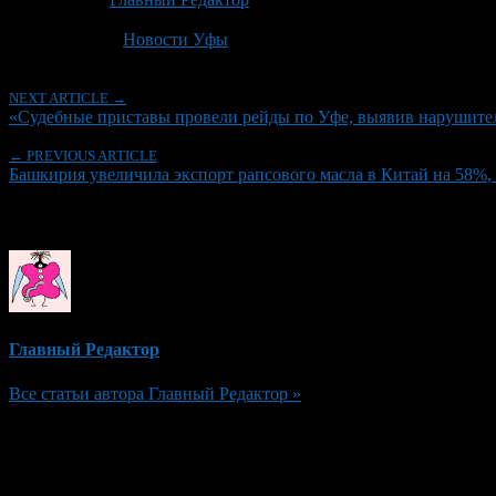
Последнее изминение 3 июня, 2026 @ 3:32 пп
Рубрики
Новости Уфы
NEXT ARTICLE →
«Судебные приставы провели рейды по Уфе, выявив нарушителе
← PREVIOUS ARTICLE
Башкирия увеличила экспорт рапсового масла в Китай на 58%, 
Об авторе
Главный Редактор
Все статьи автора Главный Редактор »
Добавить комментарий