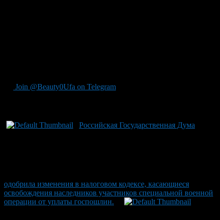
колеса. Затем машины были отправлены на погрузочную
площадку. Это не первое вмешательство Башкирии в
действия, направленные на поддержку военных действий.
Ранее автомобили с номерами злостных нарушителей ПДД из
региона также были переданы для использования в СВО.
Источник новости: информационное агентство
«Башинформ», зарегистрированное в Роскомнадзоре,
регистрационный номер Эл № ФС77-88040.
Join @Beauty0Ufa on Telegram
Рекомендуем почитать:
Российская Государственная Дума
одобрила изменения в налоговом кодексе, касающиеся
освобождения наследников участников специальной военной
операции от уплаты госпошлин.