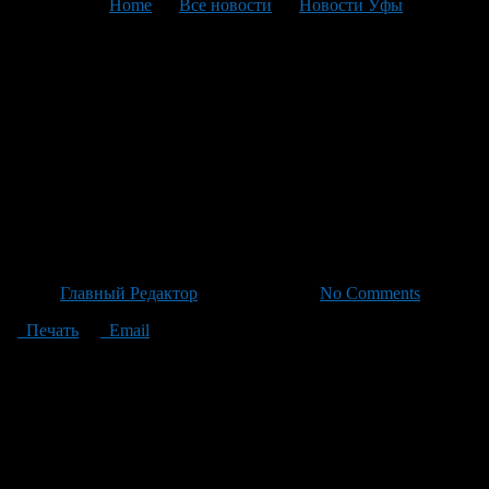
You are here:
Home
>
Все новости
>
Новости Уфы
>
Текущая статья
На территории Бирского
района подготовлены три
автомобиля для участников
специальной военной
операции (СВО)
Автор
Главный Редактор
/ 29.05.2026 /
No Comments
Печать
Email
На территории Бирского района активисты занимаются
подготовкой трех автомобилей для участников специальной
военной операции (СВО). Эти машины, включая УАЗ
«Буханка», ВАЗ-2111 и ВАЗ-2110, были закуплены местными
предпринимателями. Перед отправкой на линию фронта они
прошли полное техническое обслуживание и camouflage
painting. Следом за ними была заменена оптика, стекла и