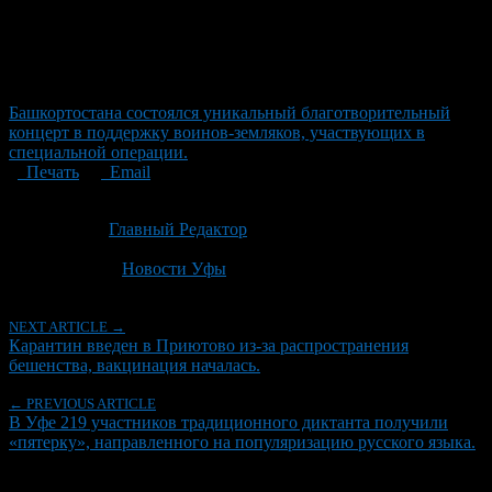
Башкортостана состоялся уникальный благотворительный
концерт в поддержку воинов-земляков, участвующих в
специальной операции.
Печать
Email
Опубликовано: 2 месяца назад на 29.05.2026
Автор:
Главный Редактор
Последнее изминение 29 мая, 2026 @ 8:31 пп
Рубрики
Новости Уфы
NEXT ARTICLE →
Карантин введен в Приютово из-за распространения
бешенства, вакцинация началась.
← PREVIOUS ARTICLE
В Уфе 219 участников традиционного диктанта получили
«пятерку», направленного на популяризацию русского языка.
Об авторе