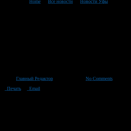
You are here:
Home
>
Все новости
>
Новости Уфы
>
Текущая статья
Глава Башкортостана
объявил о начале нового
этапа обучения для бойцов
СВО в рамках программы
«Герои Башкортостана».
Автор
Главный Редактор
/ 25.05.2026 /
No Comments
Печать
Email
Глава Башкирии Радий Хабиров объявил о начале нового
этапа обучения в рамках программы «Герои Башкортостана».
В этом модуле участники будут изучать современные
технологии управления, что позволит им адаптироваться к
изменениям на рынке труда. В преддверии защиты своих
работ и проектов, бойцы СВО получат диплом о
профессиональной переподготовке. Это откроет перед ними