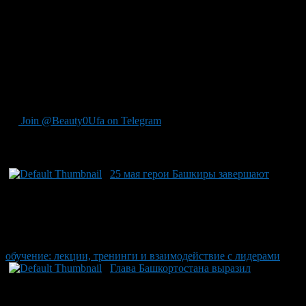
двери в управленческие структуры республики. Проект
«Герои Башкортостана» продолжает идею программы «Время
героев», инициированной Президентом страны Владимиром
Путиным. Важно отметить, что предыдущий модуль
программы был успешно завершен. ИА «Башинформ»
информирует о новостях республики с соблюдением всех
действующих законодательных актов и стандартов
журналистской этики.
Join @Beauty0Ufa on Telegram
Рекомендуем почитать:
25 мая герои Башкиры завершают
обучение: лекции, тренинги и взаимодействие с лидерами
Глава Башкортостана выразил