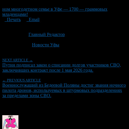
ном многодетном семье в Уфе — 1700 — граммовых
младенцами!
Печать
Email
Опубликовано: 2 месяца назад на 25.05.2026
Автор:
Главный Редактор
Последнее изминение 25 мая, 2026 @ 11:16 пп
Рубрики
Новости Уфы
NEXT ARTICLE →
Путин подписал закон о списании долгов участников СВО,
заключивших контракт после 1 мая 2026 года.
← PREVIOUS ARTICLE
Военнослужащий из Бедеевой Поляны достиг звания ночного
пилота дронов, используемых в штурмовых подразделениях
за пределами зоны СВО.
Об авторе