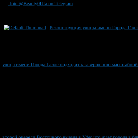
Join @Beauty0Ufa on Telegram
Рекомендуем почитать:
Реконструкция улицы имени Города Галле
улица имени Города Галле подходит к завершению масштабной
второй очереди Восточного выезда в Уфе: что ждет города в б