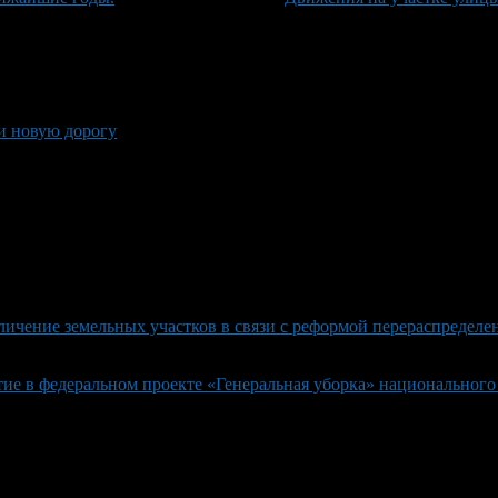
и новую дорогу
личение земельных участков в связи с реформой перераспределен
ие в федеральном проекте «Генеральная уборка» национального