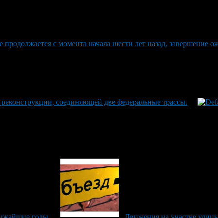
 продолжается с момента начала шести лет назад, завершение ож
 реконструкции, соединяющей две федеральные трассы.
лижайшие годы.
Движения на участке улицы