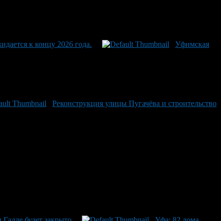
идается к концу 2026 года.
Уфимская
Реконструкция улицы Пугачёва и строительство
 Галле будет закрыто
Уфа: 82 дома