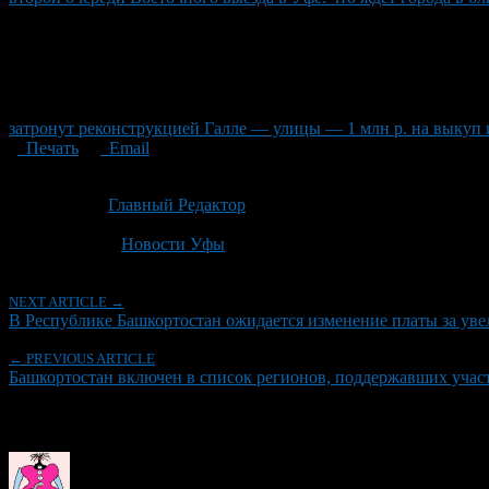
затронут реконструкцией Галле — улицы — 1 млн р. на выкуп 
Печать
Email
Опубликовано: 3 месяца назад на 20.05.2026
Автор:
Главный Редактор
Последнее изминение 20 мая, 2026 @ 6:03 дп
Рубрики
Новости Уфы
NEXT ARTICLE →
В Республике Башкортостан ожидается изменение платы за уве
← PREVIOUS ARTICLE
Башкортостан включен в список регионов, поддержавших участ
Об авторе