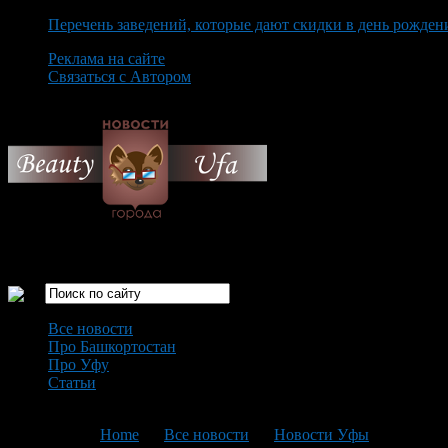
Перечень заведений, которые дают скидки в день рожден
Реклама на сайте
Связаться с Автором
Thursday August 6th, 2026
Только самые интересные новости города Уфа
Все новости
Про Башкортостан
Про Уфу
Статьи
Loading...
You are here:
Home
>
Все новости
>
Новости Уфы
>
Текущая