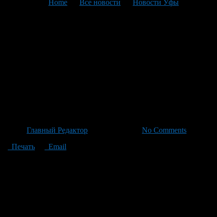
You are here:
Home
>
Все новости
>
Новости Уфы
>
Текущая статья
Реконструкция улицы
Пугачёва и строительство
второй очереди Восточного
выезда в Уфе: что ждет
города в ближайшие годы.
Автор
Главный Редактор
/ 18.05.2026 /
No Comments
Печать
Email
В ближайшие годы ожидается завершение работ по
реконструкции улицы Пугачёва, а также строительству второй
очереди Восточного выезда в Уфе. Этот проект позволит
соединить Восточный выезд с улицей имени города Галле.
Кроме того, до конца текущего года планируется
реконструировать участок улицы Рабкоров длиной около 800
метров. В историческом центре столицы уже начались работы