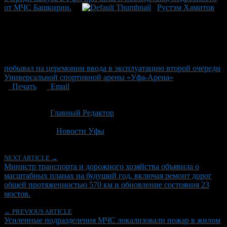
от МЧС Башкирии.
Рустэм Хамитов
побывал на церемонии ввода в эксплуатацию второй очереди
Универсальной спортивной арены «Уфа-Арена»
Печать
Email
Опубликовано: 3 месяца назад на 18.05.2026
Автор:
Главный Редактор
Последнее изминение 18 мая, 2026 @ 8:46 пп
Рубрики
Новости Уфы
NEXT ARTICLE →
Министр транспорта и дорожного хозяйства объявила о
масштабных планах на будущий год, включая ремонт дорог
общей протяженностью 570 км и обновление состояния 23
мостов.
← PREVIOUS ARTICLE
Усиленные подразделения МЧС локализовали пожар в жилом