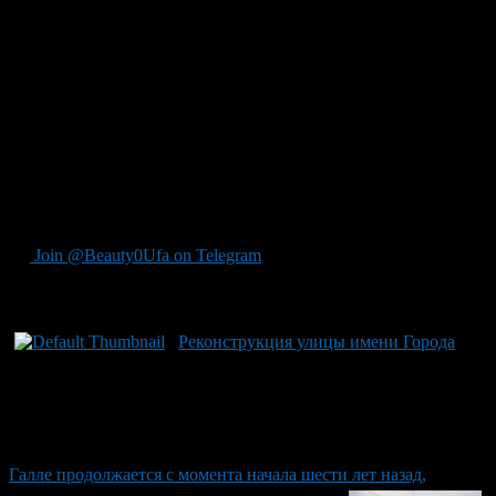
по реконструкции улицы Октябрьской Революции на участке
от Цюрупы до Новомостовой. В этом же году продолжится
обновление тротуаров на улицах Советской и Ленина. В
развивающихся частях Уфы будут реализованы проекты по
строительству новых улиц, включая создание инфраструктуры
в Дёмском районе и микрорайоне Затон-Восточный. Ранее
сообщалось о планах привести в порядок участки дорог
общей протяжённостью 570 км. Источник информации:
Агентство «Башинформ», регистрационный номер Эл №
ФС77-88040, учредитель – Акционерное общество
«Информационное агентство «Башинформ».
Join @Beauty0Ufa on Telegram
Рекомендуем почитать:
Реконструкция улицы имени Города
Галле продолжается с момента начала шести лет назад,