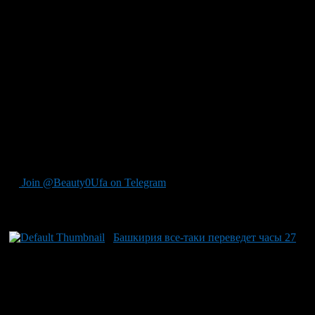
Башкортостан, но накануне слушания сам глава республики
поставил в дискуссии точку.
— Уже есть решение о том, что в центральном регионе будет
московское время, а в Уральском, куда и мы отнесены —
екатеринбургское, т.е. мск +2 часа. Пояса со временем мск +1
– нет, — объяснил глава республики читателям своего блога.
— И для республики его создавать не будут. Значит стрелки
часов, будильников и т.д, в республике будем переводить 27
марта на час вперед. То же сделают челябинцы, оренбуржцы,
пермяки. Разница с Москвой останется в два часа. Никто ни к
кому не приблизится, и никто ни от кого не отдалится.
Дальше будем жить в летнем времени.
Join @Beauty0Ufa on Telegram
Рекомендуем почитать:
Башкирия все-таки переведет часы 27