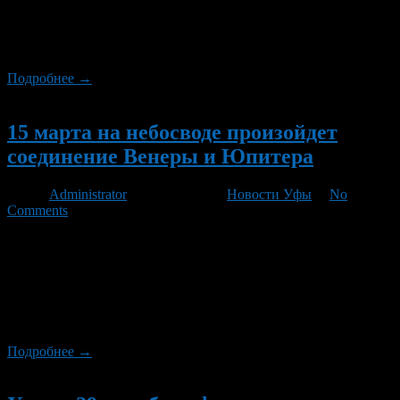
ночь с 15 на 16 марта, тогда планеты разделяли только три
градуса. Сейчас Венера и Юпитер будут постепенно
отдаляться друг от друга.
Подробнее →
Новый
15 марта на небосводе произойдет
соединение Венеры и Юпитера
Автор
Administrator
/ 14.03.2012 /
Новости Уфы
/
No
Comments
В течение зимы можно было наблюдать, как Венера все ближе
подходит к Юпитеру, и, наконец, 15 марта они встретятся на
короткое время, чтобы снова разойтись. — Планеты подойдут
друг к другу не так уж близко – их будет разделять три
градуса, конечно, это соединение происходит только на нашем
небосводе – в пространстве их разделяют сотни […]
Подробнее →
Новый