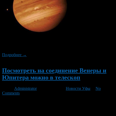
Сегодня в ночном небе над Уфой можно увидеть Юпитер.
Пятая планета от Солнца максимально приблизится к Земле.
Подробнее →
Новый
Посмотреть на соединение Венеры и
Юпитера можно в телескоп
Автор
Administrator
/ 16.03.2012 /
Новости Уфы
/
No
Comments
В воскресенье, 18 марта, произойдет одно из самых
необычных астрономических явлений — соединение Венеры
и Юпитера. В связи с таким событием рядом с Уфимским
планетарием поставят телескоп. Пик соединения прошел в