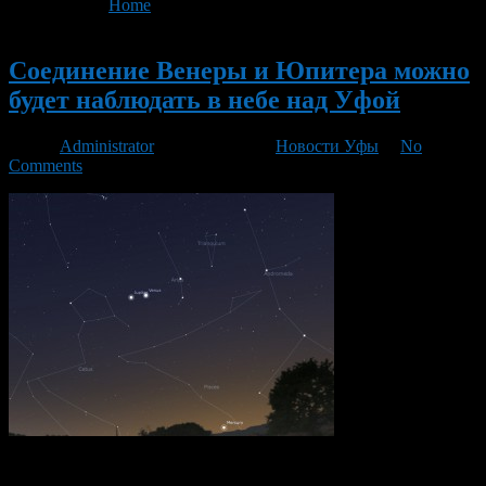
You are here:
Home
>
'Юпитер'
Новый
Соединение Венеры и Юпитера можно
будет наблюдать в небе над Уфой
Автор
Administrator
/ 26.08.2016 /
Новости Уфы
/
No
Comments
28 августа в 02:46 в небе над Уфой произойдет соединение