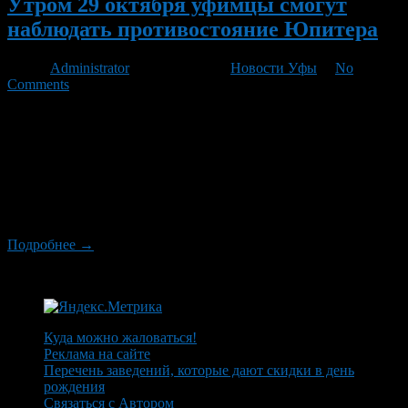
Утром 29 октября уфимцы смогут
наблюдать противостояние Юпитера
Автор
Administrator
/ 28.10.2011 /
Новости Уфы
/
No
Comments
В последние несколько дней, очевидно, многие из уфимцев
обращали внимание на яркую звезду, сияющую по ночам. Но
на самом деле это не звезда – это планета Юпитер, которая
уступает в яркости только трем небесным светилам: Солнцу,
Луне и Венере, и которая находится сейчас вблизи своего
противостояния. Противостояние Юпитера происходит раз в
13 месяцев, в этом […]
Подробнее →
Куда можно жаловаться!
Реклама на сайте
Перечень заведений, которые дают скидки в день
рождения
Связаться с Автором