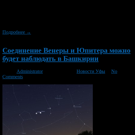
Венеры и Юпитера. Во время этого явления планеты будут
очень близки друг к другу на небе, но на самом деле их будет
разделять расстояние всего в 0,066 градуса (4 угловых
минуты). Это очень тесное сближение, что бывает довольно
редко.
Подробнее →
Новый
Соединение Венеры и Юпитера можно
будет наблюдать в Башкирии
Автор
Administrator
/ 26.06.2015 /
Новости Уфы
/
No
Comments