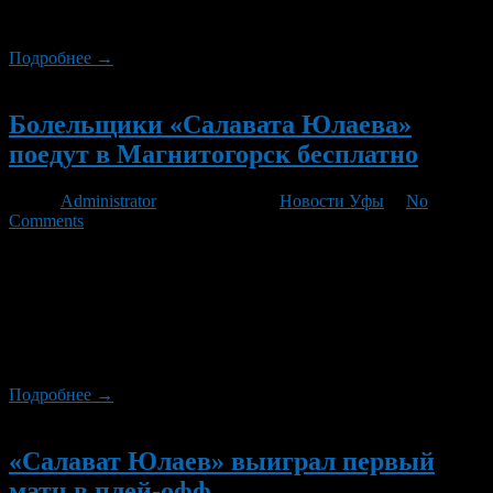
решено было перенести поближе к Уфа-Арена. Теперь он
буден находится рядом с фонтаном.
Подробнее →
Новый
Болельщики «Салавата Юлаева»
поедут в Магнитогорск бесплатно
Автор
Administrator
/ 04.03.2013 /
Новости Уфы
/
No
Comments
Желающие поддержать любимую хоккейную команду
приглашаются на ответственный матч в Магнитогорск. Как
сообщает пресс-служба ХК «Салават Юлаев», проезд для
болельщиков будет бесплатным. Автобусы будут отправляться
от «Уфа-Арены» со стороны улицы Ленина 5 марта в 10
часов.
Подробнее →
Новый
«Салават Юлаев» выиграл первый
матч в плей-офф