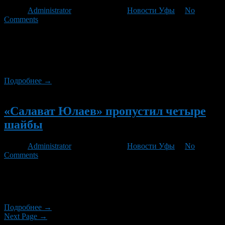
Автор
Administrator
/ 27.11.2012 /
Новости Уфы
/
No
Comments
Сегодня «Салават Юлаев» отправился на очередной выезд.
Это шестая серия выездных игр по ходу нынешнего
чемпионата. Об этом сообщила, пресс-служба уфимского
хоккейного клуба.
Подробнее →
Новый
«Салават Юлаев» пропустил четыре
шайбы
Автор
Administrator
/ 17.11.2012 /
Новости Уфы
/
No
Comments
ХК «Салават Юлаев» проиграл команде «Донбасс» со счетом
4:1. Игра произошла вчера, 16 ноября. Следующий матч у
«Салавата Юлаева» состоится 21 ноября со «Спартаком».
Подробнее →
Next Page →