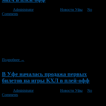
Автор
Administrator
/ 21.02.2013 /
Новости Уфы
/
No
Comments
«Салават Юлаев» буквально вырвал победу у
магнитогорского «Металлурга». Первая игра уфимцев в плей-
офф оказалась успешной. Сегодняшний исход выездного
матча 3:4 в пользу «Салавата Юлаева». Обе команды начали
играть довольно активно, но все-таки первые две шайбы
влетели в ворота «Салавата Юлаева». Затем уфимцам удалось
сравнять счет. «На исходе 23-й минуты «юлаевцы», казалось,
отправили в ворота соперника […]
Подробнее →
Новый
В Уфе началась продажа первых
билетов на игры КХЛ в плей-офф
Автор
Administrator
/ 17.02.2013 /
Новости Уфы
/
No
Comments
В эти выходные в кассах «Уфа-Арены» началась продажа