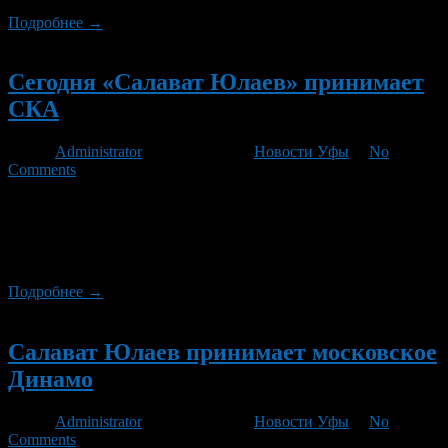
Подробнее →
Новый
Сегодня «Салават Юлаев» принимает
СКА
Автор
Administrator
/ 10.01.2013 /
Новости Уфы
/
No
Comments
Сегодня, 10 января 2013 года, на Уфа-Арена пройдет
очередной матч КХЛ, Салават-Юлаев на домашнем льду
принимает СКА. Об этом сообщает пресс-служба уфимского
клуба.
Подробнее →
Новый
Салават Юлаев принимает московское
Динамо
Автор
Administrator
/ 07.01.2013 /
Новости Уфы
/
No
Comments