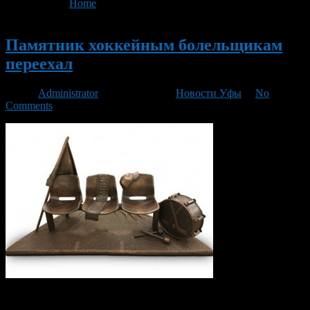
You are here:
Home
>
'ХК Салават Юлаев'
Новый
Памятник хоккейным болельщикам
переехал
Автор
Administrator
/ 04.08.2015 /
Новости Уфы
/
No
Comments
Памятник болельщикам хоккейного клуба «Салават Юлаев»