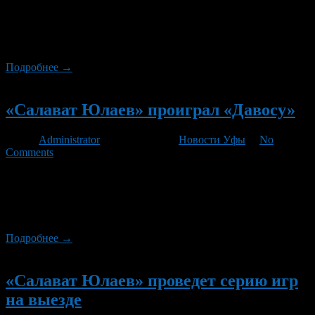
Наша команда наконец то завершила свое 12 дневное турне.
Завтра, 8 января 2013 года, Салават Юлаев принимает у себя
на льду московское Динамо.
Подробнее →
Новый
«Салават Юлаев» проиграл «Давосу»
Автор
Administrator
/ 30.12.2012 /
Новости Уфы
/
No
Comments
В ночь с 29 на 30 декабря 2012 года, Салават Юлаев боролся
за выход в полуфинал Кубке Шпенглера ему противостояла
команда, хозяйка турнира, Давос, игра началась в 01:15 по
уфимскому времени. Итог матча 7:5 в пользу Давос.
Подробнее →
Новый
«Салават Юлаев» проведет серию игр
на выезде