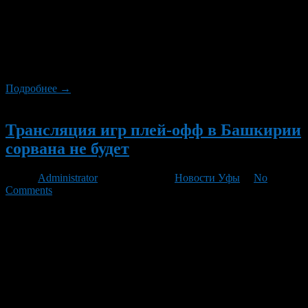
билетов на третий и четвертый матчи ¼ финала конференции
«Восток». Игры состоятся 25 и 26 февраля 2013 года в «Уфа-
Арене», сообщает пресс-служба ХК «Салават Юлаев».
Первыми доступ к матчам серии плей-офф получили
владельцы абонементов. Продажа билетов для них продлится
до следующей среды, 20 февраля. Режим работы касс: […]
Подробнее →
Новый
Трансляция игр плей-офф в Башкирии
сорвана не будет
Автор
Administrator
/ 15.02.2013 /
Новости Уфы
/
No
Comments
Болельщики все-таки увидят международные детские игры и
матчи «Салавата Юлаева» с экранов своих телевизоров. Этот
вопрос окончательно решился буквально пару часов назад
сегодня, 14 февраля. До сегодняшнего дня телетрансляция
международных спортивных событий: Кубка Европы по
мотогонкам, МДИ-2013, а также игр «Салавата Юлаева» в
плей-офф – была под угрозой срыва. Причиной этому стала
жалоба на компанию […]