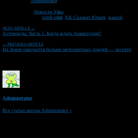
Автор:
Administrator
Последнее изминение 17 февраля, 2013 @ 12:29 пп
Рубрики
Новости Уфы
Tagged With:
плей-офф
,
ХК Салават Юлаев
,
хоккей
NEXT ARTICLE →
Астероиды. Часть 1. Когда ждать Армагеддон?
← PREVIOUS ARTICLE
На Земле ожидается больше метеоритных дождей — эксперт
Об авторе
Administrator
Все статьи автора Administrator »
Добавить комментарий