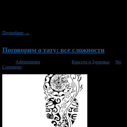
Маугли была самкой (Багира). В западных странах в
оригинальной версии черная пантера изначально была
самцом. Но даже по правилам русского языка пантера
женского рода. Это животное всегда символизируется с
сексуальной, красивой, […]
Подробнее →
Новый
Поговорим о тату: все сложности
Автор
Administrator
/ 09.11.2015 /
Красота и Здоровье
/
No
Comments