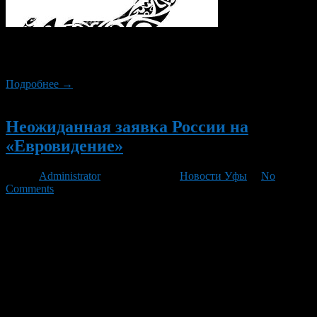
На плече красуется бабочка и словно никого не боясь, никуда
не улетает. Что это? Сказка? Нет. Это тату. Как его делают?
Подробнее →
Новый
Неожиданная заявка России на
«Евровидение»
Автор
Administrator
/ 01.03.2012 /
Новости Уфы
/
No
Comments
Бывшие участники «Евровидения» Дима Билан и экс-
солистка группы «Тату» Юля Волкова решили объединить
усилия для победы России в этом международном
музыкальном конкурсе. Новость о том, что Дима Билан уже в
третий раз планирует покорить «Евровидение», произвела
эффект разорвавшейся бомбы. А уж его дуэт с бывшей
солисткой скандальной группы «Тату» Юлией Волковой
только подогревает внимание к […]