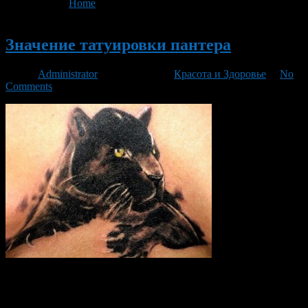
You are here:
Home
>
'Тату'
Новый
Значение татуировки пантера
Автор
Administrator
/ 23.11.2015 /
Красота и Здоровье
/
No
Comments
У русскоязычного населения черная пантера вызывает
ассоциацию с созданием женского пола. Скорее всего, это
связано с тем, что это животное в мультфильме и сказке