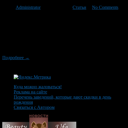
Автор
Administrator
/ 29.01.2012 /
Статьи
/
No Comments
И какой же русский не выражается «красным» словцом? И это
правда! Более того, многие матерные слова переведены на
иностранные языки, но интересно то, что полноценных
аналогов русскому мату в иностранных языках нет и вряд-ли
когда-либо появятся. Не случайно и то, что ни один великий
русский писатель и поэт не обошел это явление стороной! Как
и […]
Подробнее →
Куда можно жаловаться!
Реклама на сайте
Перечень заведений, которые дают скидки в день
рождения
Связаться с Автором