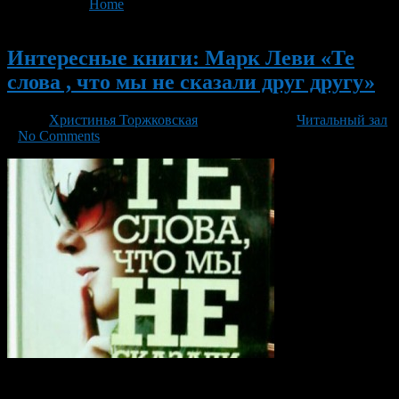
You are here:
Home
>
'слова'
Новый
Интересные книги: Марк Леви «Те
слова , что мы не сказали друг другу»
Автор
Христинья Торжковская
/ 14.11.2015 /
Читальный зал
/
No Comments
Пронзительный рассказ об отношениях дочери и отца,