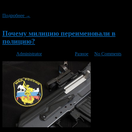
которые всю жизнь были порознь, а по-настоящему стали
родными только после…
Подробнее →
Новый
Почему милицию переименовали в
полицию?
Автор
Administrator
/ 09.05.2013 /
Разное
/
No Comments