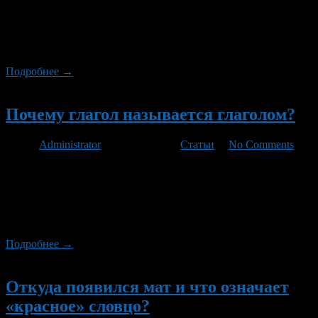
Для многих граждан эта государственная затея остаётся до сих
пор непонятной. Давайте разберёмся. Хочу сразу отметить,
что статья ответит лишь на вопрос, почему переименовали, а
не зачем…
Подробнее →
Новый
Почему глагол называется глаголом?
Автор
Administrator
/ 31.08.2012 /
Статьи
/
No Comments
А действительно, почему? У частей слова в основном
«говорящие» названия. Существительное – то, что существует.
Прилагательное – то, что прилагается. Местоимение – вместо
имени. А глагол обозначает действие. Почему же эта его
особенность не отразилась в названии?
Подробнее →
Новый
Откуда появился мат и что означает
«красное» словцо?