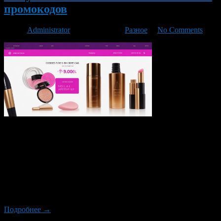
промокодов
Автор
Administrator
/ 23.11.2023 /
Разное
/
No Comments
В мире красоты и ухода за кожей для того, чтобы выглядеть
потрясающе, не обязательно тратить огромное количество
денег. Благодаря росту онлайн-покупок и цифрового
маркетинга опытные потребители теперь могут позволить
себе пользоваться своей любимой косметикой, не прожигая
свой бюджет. Одним из мощных инструментов в руках
умного покупателя является промокод, цифровой купон,
который предлагает скидки. На сайте […]
Подробнее →
Новый