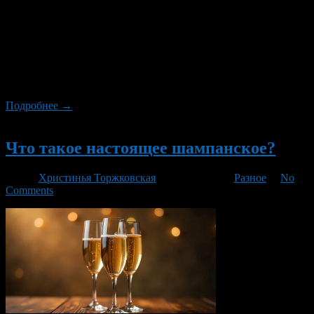
получают путем перегонки сброженного зернового сусла, с
последующей выдержкой в дубовых бочках. Сырьем для
виски служат ячмень, рожь, пшеница и кукуруза. Процесс
производства виски включает в себя намачивание и
проращивание зерна, ферментацию, перегонку и выдержку в
дубовых бочках. История виски История виски насчитывает
несколько веков. Первые упоминания о […]
Подробнее →
Новый
Что такое настоящее шампанское?
Автор
Христинья Торжковская
/ 09.12.2024 /
Разное
/
No
Comments