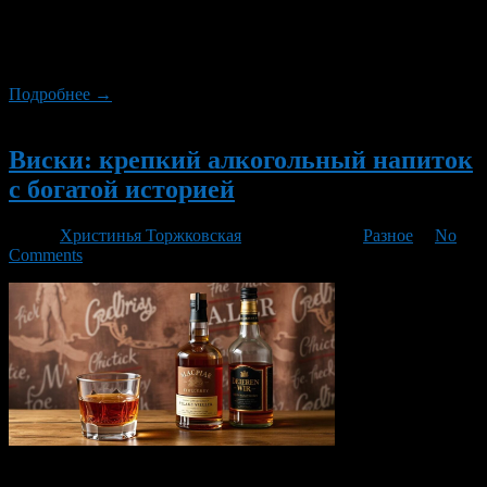
использования неограниченным кругом лиц. Основные
возможности карты Обновленная версия публичной
кадастровой карты предлагает […]
Подробнее →
Новый
Виски: крепкий алкогольный напиток
с богатой историей
Автор
Христинья Торжковская
/ 12.12.2024 /
Разное
/
No
Comments
Виски — это крепкий алкогольный напиток, который