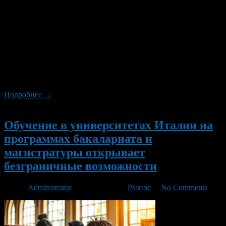
Настоящее шампанское — это вино, произведенное в
провинции Шампань во Франции, в соответствии со старой и
известной технологией. Оно производится из винограда,
собранного в начале сентября, и проходит вторичное
брожение в бутылке. Шампанское должно содержать
определенные сорта винограда, такие как Шардоне, Пино
Нуар и Пино Менье, и должно быть произведено в
соответствии с определенной технологией. […]
Подробнее →
Новый
Обучение в университетах Италии на
программах бакалариата и
магистратуры открывает
безграничные возможности
Автор
Administrator
/ 18.11.2024 /
Разное
/
No Comments