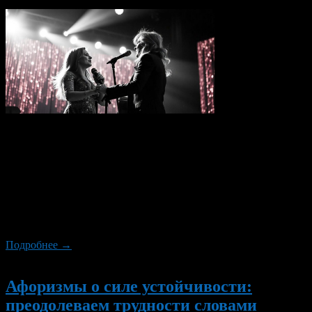
Вячеслав Добрынин — один из самых известных
композиторов и певцов в России. Его песни, такие как
«Колдовское озеро», «Робинзон», «Всё, что есть у меня»,
«Прощай», «Качается вагон», «Я боюсь твоей любви»,
«Синий туман», «Спасатель», «Рыжий конь», «Не волнуйтесь,
тётя», «Не сыпь мне соль на рану», «Ягода-малина», «На
теплоходе музыка играет» и многие другие, стали классикой
[…]
Подробнее →
Новый
Афоризмы о силе устойчивости:
преодолеваем трудности словами