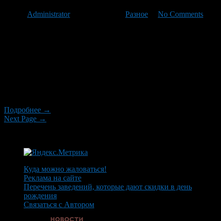
Автор
Administrator
/ 31.05.2022 /
Разное
/
No Comments
Что собой представляет анекдот Анекдот на русский язык
переводится, как небольшой рассказ о каком-либо интересном
событии, преимущественно в юмористическом ключе. По
своей сути анекдот — исконно фольклорный жанр, то есть
истории, которые ложатся в основу анекдотов, передаются из
уст в уста и, как правило, относятся к устному народному
творчеству. Безусловно, в настоящее время анекдоты часто
[…]
Подробнее →
Next Page →
Куда можно жаловаться!
Реклама на сайте
Перечень заведений, которые дают скидки в день
рождения
Связаться с Автором