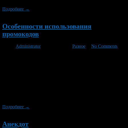
Подробнее →
Новый
Особенности использования
промокодов
Автор
Administrator
/ 30.11.2022 /
Разное
/
No Comments
Все покупатели хотят экономить деньги на приобретении
разнообразных товаров. Для этого можно воспользоваться
специальными промокодами. Узнать информацию о пользе и
недостатках таких кодов можно на этом сайте
https://www.km.ru/stil/2021/12/22/893735-polza-promokodov-mif-
ili-realnost в интернете. Экономить всегда приятно, поэтому
люди стараются приобретать любые товары по бонусным
программам. Что такое промокод Когда человек смотрит на
список товаров в реальном магазине, которые […]
Подробнее →
Новый
Анекдот