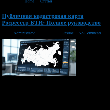
You are here:
Home
>
Статьи
>
Разное
Новый
Публичная кадастровая карта
Росреестр-БТИ: Полное руководство
Автор
Administrator
/ 02.04.2026 /
Разное
/
No Comments
Что такое публичная кадастровая карта? Публичная
кадастровая карта России представляет собой современный
цифровой инструмент, предоставляющий открытый доступ к
информации об объектах недвижимости и земельных
участках по всей территории страны. Согласно Федеральному
закону №218-ФЗ «О государственной регистрации
недвижимости», это кадастровая карта, предназначенная для