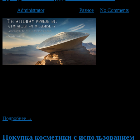
Автор
Administrator
/ 15.02.2024 /
Разное
/
No Comments
Слова имеют огромную силу. Они могут поддержать нас в
трудные моменты, воодушевить и помочь нам преодолеть все
преграды, с которыми мы сталкиваемся на пути к успеху.
Афоризмы о силе устойчивости — это выразительные и
мудрые высказывания, которые напоминают нам о важности
сохранять веру в себя и не сдаваться. Устойчивость — это
способность противостоять трудностям и […]
Подробнее →
Новый
Покупка косметики с использованием