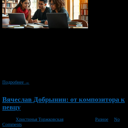
Италия — это страна, известная своей богатой историей,
культурой и образованием. Обучение в университетах Италии
на программах бакалариата и магистратуры открывает
безграничные возможности для студентов из всего мира. В
этой статье мы рассмотрим, почему обучение в Италии
является отличным выбором для тех, кто хочет получить
качественное образование и начать свою карьеру. Почему
Италия? Италия — […]
Подробнее →
Новый
Вячеслав Добрынин: от композитора к
певцу
Автор
Христинья Торжковская
/ 08.11.2024 /
Разное
/
No
Comments