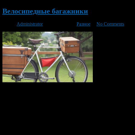
Велосипедные багажники
Автор
Administrator
/ 04.06.2023 /
Разное
/
No Comments
Велосипедные багажники являются незаменимым
аксессуаром для перевозки различных грузов на велосипеде.
Они обеспечивают удобство и функциональность, позволяя
велосипедистам брать с собой необходимые вещи во время
поездок или путешествий. Существует несколько основных
видов велобагажников, каждый из которых имеет свои
особенности. Первый тип велобагажников устанавливается
над задним колесом велосипеда и крепится в специальные
посадочные места на раме. […]