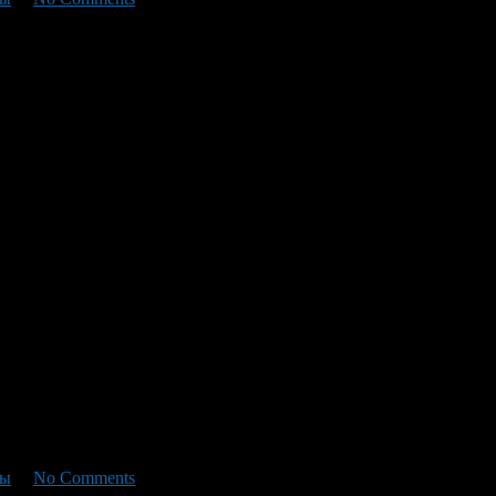
Несмотря на то, что башкиры составляют лишь треть населения 
фы
/
No Comments