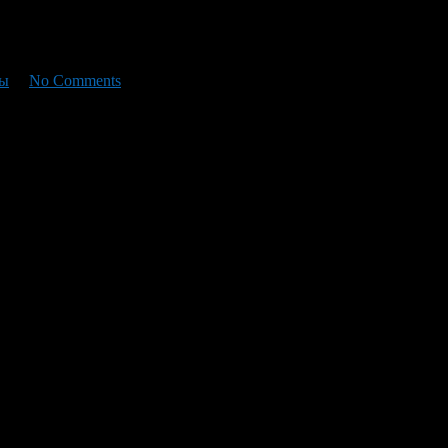
фы
/
No Comments
 реки была возведена крепость. Впоследствии она переросла в с
ут споры. По одной из версий название переводится как построй