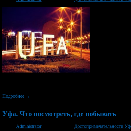
Уфа является столицей автономной республики Башкортостан. 
в пригородах и по радио.
Подробнее →
Новый
Уфа. Что посмотреть, где побывать
Автор
Administrator
/ 22.08.2016 /
Достопримечательности У