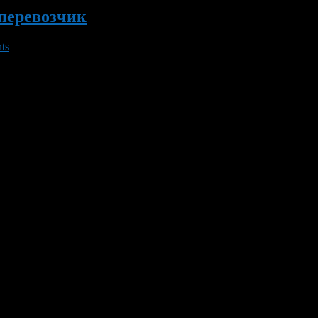
 перевозчик
ts
перевозчик. Чартерные рейсы будет выполнять авиакомпания «Ро