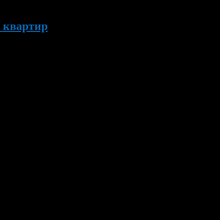
т квартир
 главное в этом деле – высокое качество работы и обширный опы
монтируете. В этом случае это не бизнес, а самозанятость. Бизн