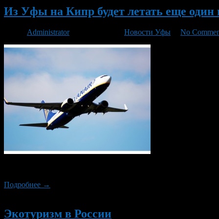
Из Уфы на Кипр будет летать еще один
Автор
Administrator
/ 23.09.2016 /
Новости Уфы
/
No Commen
В новом сезоне из Уфы на Кипр (Ларнака) будет летать новый 
Подробнее →
Новый
Экотуризм в России