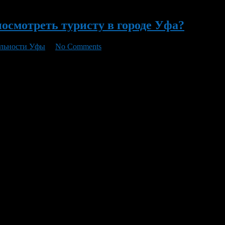
осмотреть туристу в городе Уфа?
ельности Уфы
/
No Comments
 город, расположенный на берегах двух рек — Уфы и Белой (Аг
ычи нефти и поделочных камней. Несмотря на то что официальн