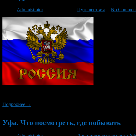
Автор
Administrator
/ 05.09.2016 /
Путешествия
/
No Commen
Россия страна с неповторимой историей и необъятными простор
Подробнее →
Новый
Уфа. Что посмотреть, где побывать
Автор
Administrator
/ 31.08.2016 /
Достопримечательности У