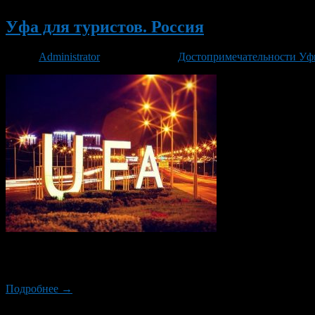
Уфа для туристов. Россия
Автор
Administrator
/ 02.11.2017 /
Достопримечательности У
В конце XVI века по приказу Ивана Грозного на берегах Белой
человек. А о происхождении топонима краеведы до сих пор вед
Подробнее →
Новый