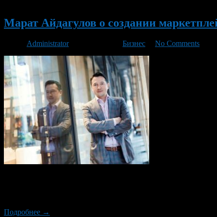
Новый
Марат Айдагулов о создании маркетплей
Автор
Administrator
/ 11.12.2022 /
Бизнес
/
No Comments
Экономист и общественный деятель Марат Айдагулов в своей н
сегмента» обращает внимание на проблему коммуникации межд
трудоемко найти производителя» — утверждает эксперт, указыва
Подробнее →