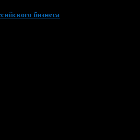
ссийского бизнеса
у – создание новой торговой инфраструктуры для B2B
чественном рынке. «Сегодня в РФ довольно сложно и