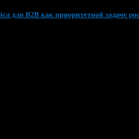
са для B2B как приоритетной задаче ро
овой статье «Ключевой вызов российской экономики в 2023 год
у производителями и продавцами, существующую сейчас на оте
я на то, что […]