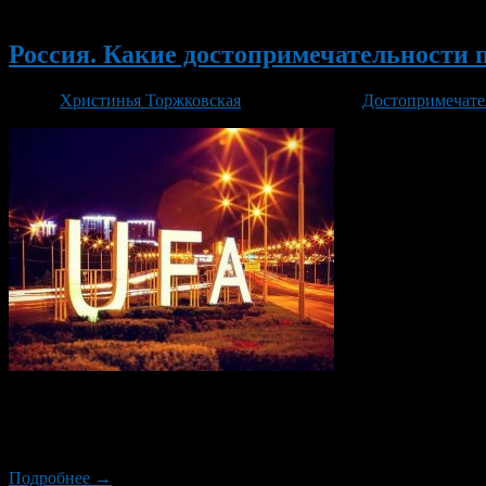
Новый
Россия. Какие достопримечательности п
Автор
Христинья Торжковская
/ 15.04.2019 /
Достопримечат
Уфа — столица Республики Башкортостан, большой и красивый
лесами, вкусным целебным медом, она известна как центр доб
гербе, этого зверька уже не […]
Подробнее →