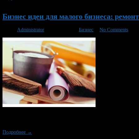
Новый
Бизнес идеи для малого бизнеса: ремон
Автор
Administrator
/ 22.01.2018 /
Бизнес
/
No Comments
Бизнес по ремонту квартир можно начать вообще без вложений,
будем рассматривать вариант, когда вы сами непосредственно ре
Подробнее →
Новый